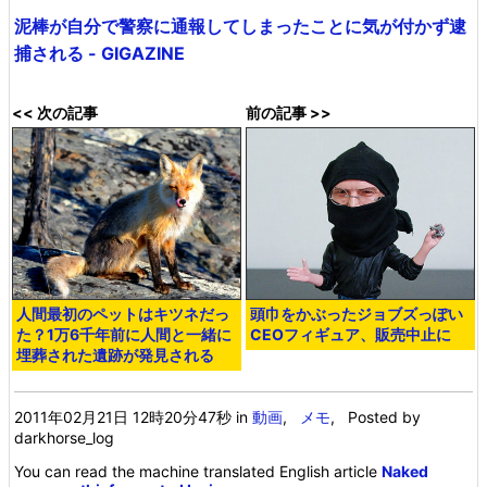
泥棒が自分で警察に通報してしまったことに気が付かず逮
捕される - GIGAZINE
<< 次の記事
前の記事 >>
人間最初のペットはキツネだっ
頭巾をかぶったジョブズっぽい
た？1万6千年前に人間と一緒に
CEOフィギュア、販売中止に
埋葬された遺跡が発見される
2011年02月21日 12時20分47秒
in
動画
,
メモ
, Posted by
darkhorse_log
You can read the machine translated English article
Naked