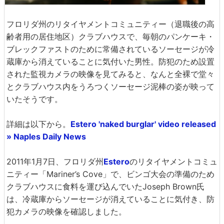
フロリダ州のリタイヤメントコミュニティー（退職後の高
齢者用の居住地区）クラブハウスで、毎朝のパンケーキ・
ブレックファストのために常備されているソーセージが冷
蔵庫から消えていることに気付いた男性。防犯のため設置
された監視カメラの映像を見てみると、なんと全裸で堂々
とクラブハウス内をうろつくソーセージ泥棒の姿が映って
いたそうです。
詳細は以下から。
Estero 'naked burglar' video released
» Naples Daily News
2011年1月7日、フロリダ州
Estero
のリタイヤメントコミュ
ニティー「Mariner’s Cove」で、ビンゴ大会の準備のため
クラブハウスに食料を運び込んでいたJoseph Brown氏
は、冷蔵庫からソーセージが消えていることに気付き、防
犯カメラの映像を確認しました。