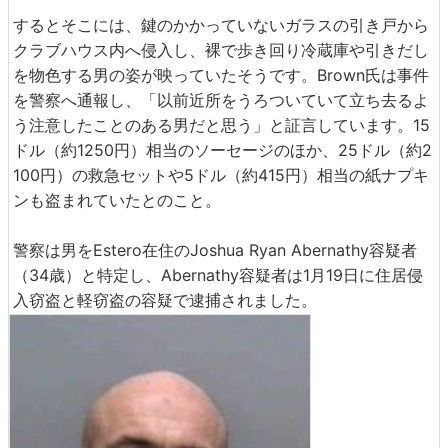
するとそこには、鍵のかかっていないガラスの引き戸から
クラブハウス内へ侵入し、裸で歩き回り冷蔵庫や引きだし
を物色する男の姿が映っていたそうです。Brown氏は事件
を警察へ通報し、「以前近所をうろついていて立ち去るよ
う注意したことのある男だと思う」と証言しています。15
ドル（約1250円）相当のソーセージのほか、25ドル（約2
100円）の救急セットや5ドル（約415円）相当の紙ナプキ
ンも盗まれていたとのこと。
警察は男をEstero在住のJoshua Ryan Abernathy容疑者
（34歳）と特定し、Abernathy容疑者は1月19日に住居侵
入窃盗と軽窃盗の容疑で逮捕されました。