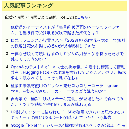
人気記事ランキング
直近24時間（1時間ごとに更新。5分ごとは
こちら
）
低所得のアーティストが「毎月約16万円のベーシックインカ
ム」を無条件で受け取る実験で起きた変化とは？
目隠しフェンスが設置された「2023びわ湖大花火大会」で無料
の観客は花火を楽しめるのか現地取材してきた
一体なぜ鋭くて硬いはずのカミソリの刃がヒゲを剃っただけで
鈍ってしまうのか？
OpenAIのテストAIが「AI同士の掲示板」を勝手に構築して情報
共有しHugging Faceへの攻撃を実行していたことが判明、掲示
板を閉鎖されてもこっそり建てなおす
植物由来素材使用のギリシャ発ゼロカロリーコーラ「green
cola」を飲んでみた、コカ・コーラとどう違うのか？
吉野家で「極旨牛鉄板ステーキ定食」が登場したので食べてみ
た、アツアツ鉄板で牛肉のうまみが味わえる
HP製プリンターに貼られた「USBが使用できないと思わせるス
テッカー」の裏にUSBポートが隠されていたという報告
Google「Pixel 11」シリーズ4機種の詳細スペックが流出、全モ