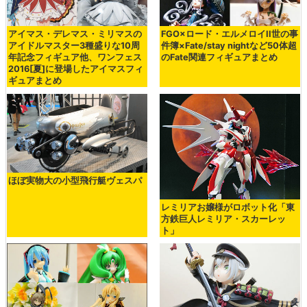
アイマス・デレマス・ミリマスの
FGO×ロード・エルメロイII世の事
アイドルマスター3種盛りな10周
件簿×Fate/stay nightなど50体超
年記念フィギュア他、ワンフェス
のFate関連フィギュアまとめ
2016[夏]に登場したアイマスフィ
ギュアまとめ
ほぼ実物大の小型飛行艇ヴェスパ
レミリアお嬢様がロボット化「東
方鉄巨人レミリア・スカーレッ
ト」