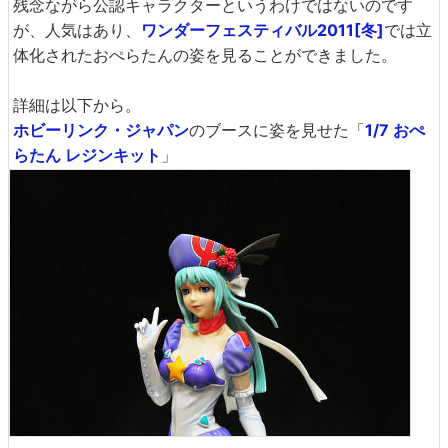
残念ながら公認キャラクターというわけではないのです
が、人気はあり、
ワンダーフェスティバル2011[冬]
では立
体化されたおぺらたんの姿を見ることができました。
詳細は以下から。
ホビーリンク・ジャパン
のブースに姿を見せた「
1/7 おぺ
らたん レジンキット
」