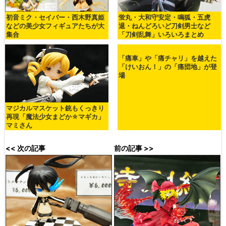
初音ミク・セイバー・西木野真姫
蛍丸・大和守安定・鳴狐・五虎
などの美少女フィギュアたちが大
退・ねんどろいど刀剣男士など
集合
「刀剣乱舞」いろいろまとめ
「痛車」や「痛チャリ」を越えた
「けいおん！」の「痛団地」が登
場
マジカルマスケット銃もくっきり
再現「魔法少女まどか☆マギカ」
マミさん
<< 次の記事
前の記事 >>