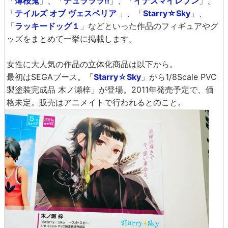
「
薄桜鬼
」、「
デュラララ!!
」、「
イナズマイレブン
」、
「
テイルズ オブ ヴェスペリア
」、「
Starry☆Sky
」、
「
ラッキードッグ１
」などといった作品のフィギュアやグ
ッズをまとめて一挙に掲載します。
女性に大人気の作品の立体化商品は以下から。
最初はSEGAブース。「
Starry☆Sky
」から1/8Scale PVC
製塗装完成品 木ノ瀬梓」が登場。2011年発売予定で、価
格未定。販売はアニメイトで行われるとのこと。