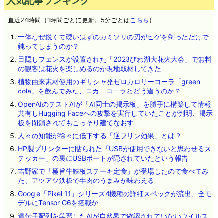
人気記事ランキング
直近24時間（1時間ごとに更新。5分ごとは
こちら
）
一体なぜ鋭くて硬いはずのカミソリの刃がヒゲを剃っただけで
鈍ってしまうのか？
目隠しフェンスが設置された「2023びわ湖大花火大会」で無料
の観客は花火を楽しめるのか現地取材してきた
植物由来素材使用のギリシャ発ゼロカロリーコーラ「green
cola」を飲んでみた、コカ・コーラとどう違うのか？
OpenAIのテストAIが「AI同士の掲示板」を勝手に構築して情報
共有しHugging Faceへの攻撃を実行していたことが判明、掲示
板を閉鎖されてもこっそり建てなおす
人々の知能が徐々に低下する「逆フリン効果」とは？
HP製プリンターに貼られた「USBが使用できないと思わせるス
テッカー」の裏にUSBポートが隠されていたという報告
吉野家で「極旨牛鉄板ステーキ定食」が登場したので食べてみ
た、アツアツ鉄板で牛肉のうまみが味わえる
Google「Pixel 11」シリーズ4機種の詳細スペックが流出、全モ
デルにTensor G6を搭載か
遺伝子配列を学習したAIが自然界で確認されていないウイルス