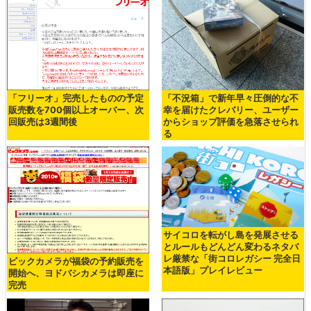
「フリーオ」完売したものの予定
「不況箱」で新年早々圧倒的な不
販売数を700個以上オーバー、次
幸を届けたクレバリー、ユーザー
回販売は3週間後
からショップ評価を急落させられ
る
サイコロを転がし島を発展させる
とルールもどんどん変わるネタバ
レ厳禁な「街コロレガシー 完全日
ビックカメラが福袋の予約販売を
本語版」プレイレビュー
開始へ、ヨドバシカメラは即座に
完売