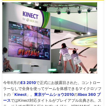
今年6月の
E3 2010
で正式にお披露目された、コントロー
ラーなしで全身を使ってゲームを体感できるマイクロソフ
トの「
Kinect
」。
東京ゲームショウ2010
の
Xbox 360 ブ
ース
ではKinect対応タイトルがプレイアブル出典され、ス