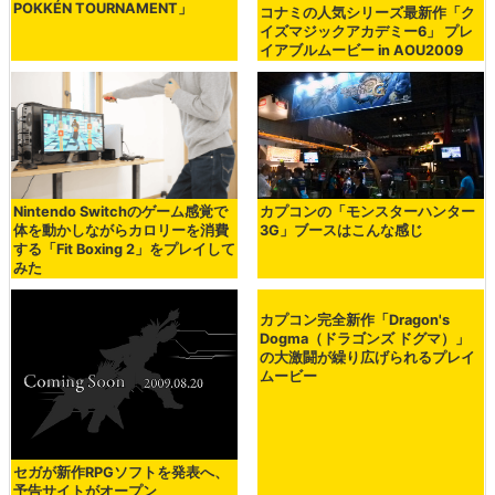
ポケモンと鉄拳が夢のコラボを実
現した対戦アクション「ポッ拳
POKKÉN TOURNAMENT」
コナミの人気シリーズ最新作「ク
イズマジックアカデミー6」 プレ
イアブルムービー in AOU2009
Nintendo Switchのゲーム感覚で
カプコンの「モンスターハンター
体を動かしながらカロリーを消費
3G」ブースはこんな感じ
する「Fit Boxing 2」をプレイして
みた