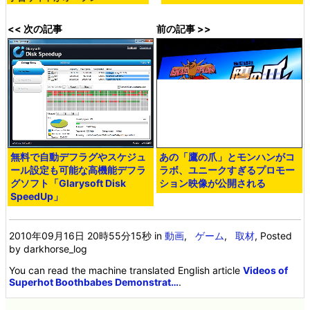
セガが新作RPGソフトを発表へ、
カプコン完全新作「Dragon's
予告サイトがオープン
Dogma（ドラゴンズ ドグマ）」
の大激闘が繰り広げられるプレイ
ムービー
<< 次の記事
前の記事 >>
無料で自動デフラグやスケジュ
あの「鷹の爪」とモンハンがコ
ール設定も可能な高機能デフラ
ラボ、ユニークすぎるプロモー
グソフト「Glarysoft Disk
ション映像が公開される