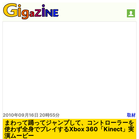
2010年09月16日 20時55分
取材
まわって踊ってジャンプして、コントローラーを
使わず全身でプレイするXbox 360「Kinect」実
演ムービー