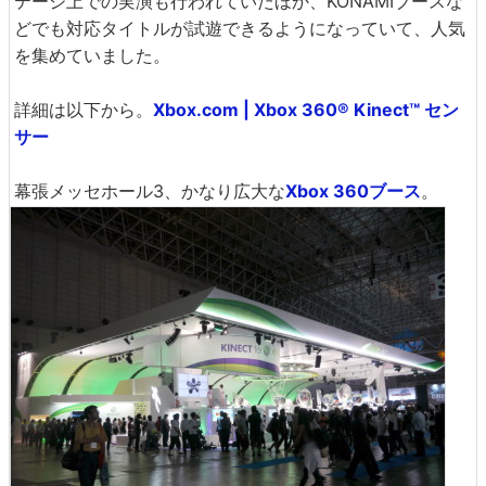
テージ上での実演も行われていたほか、KONAMIブースな
どでも対応タイトルが試遊できるようになっていて、人気
を集めていました。
詳細は以下から。
Xbox.com | Xbox 360® Kinect™ セン
サー
幕張メッセホール3、かなり広大な
Xbox 360ブース
。