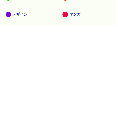
アニメ
乗り物
セキュリティ
映画
食
生き物
デザイン
マンガ
創作
ウェブアプリ
ピックアップ
インタビュー
お知らせ
コラム