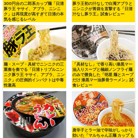
300円台の二郎系カップ麺「日清
豚ラ王初の汁なしで白濁アブラと
豚ラ王 ヤサイ、アブラ、ニンニ
ニンニクが胃袋を直撃する「日清
ク」は再現度が高すぎて日清の本
汁なし豚ラ王」試食レビュー
気を感じるレベル
麺・スープ・具材でニンニクの三
「具材なし」で香り高い漆黒マー
重奏を奏でる「日清トリプルニン
油入りスープと極細ノンフライ麺
ニク豚ラ王 ヤサイ、アブラ、ニン
のみで勝負した「明星 麺とスープ
ニク」の圧倒的インパクトは中毒
だけ 漆黒マー油豚骨ラーメン」試
性激高
食レビュー
唐辛子とラー油で辛味がしっかり
効いた「マルちゃん正麺 カップ も