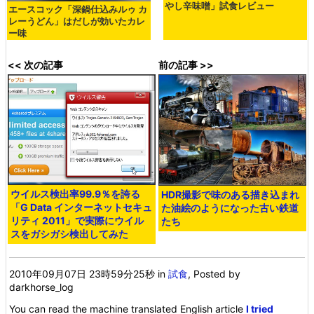
やし辛味噌」試食レビュー
エースコック「深鍋仕込みルゥ カ
レーうどん」はだしが効いたカレ
ー味
<< 次の記事
前の記事 >>
ウイルス検出率99.9％を誇る
HDR撮影で味のある描き込まれ
「G Data インターネットセキュ
た油絵のようになった古い鉄道
リティ 2011」で実際にウイル
たち
スをガシガシ検出してみた
2010年09月07日 23時59分25秒
in
試食
, Posted by
darkhorse_log
You can read the machine translated English article
I tried