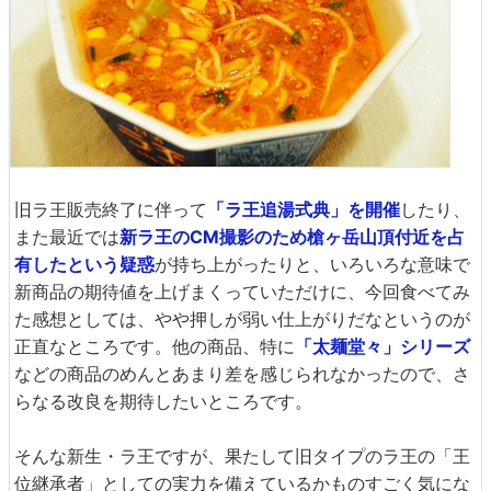
旧ラ王販売終了に伴って
「ラ王追湯式典」を開催
したり、
また最近では
新ラ王のCM撮影のため槍ヶ岳山頂付近を占
有したという疑惑
が持ち上がったりと、いろいろな意味で
新商品の期待値を上げまくっていただけに、今回食べてみ
た感想としては、やや押しが弱い仕上がりだなというのが
正直なところです。他の商品、特に
「太麺堂々」シリーズ
などの商品のめんとあまり差を感じられなかったので、さ
らなる改良を期待したいところです。
そんな新生・ラ王ですが、果たして旧タイプのラ王の「王
位継承者」としての実力を備えているかものすごく気にな