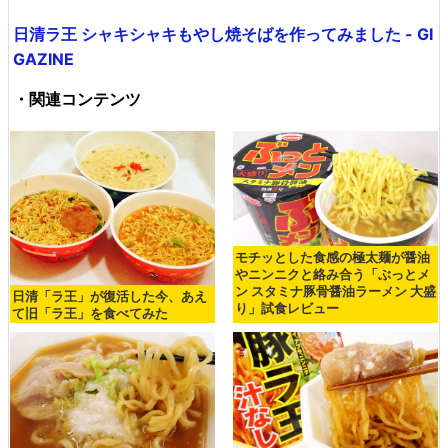
日清ラ王 シャキシャキもやし焼そばを作ってみました - GI
GAZINE
・関連コンテンツ
モチッとした食感の極太麺が醤油
やニンニクと絡み合う「ぶっとメ
ン スタミナ豚骨醤油ラーメン 大盛
日清「ラ王」が復活した今、あえ
り」試食レビュー
て旧「ラ王」を食べてみた