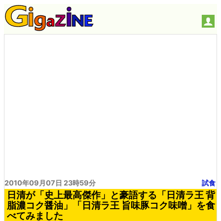
2010年09月07日 23時59分
試食
日清が「史上最高傑作」と豪語する「日清ラ王 背
脂濃コク醤油」「日清ラ王 旨味豚コク味噌」を食
べてみました