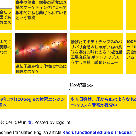
食事や健康、栄養の研究は企
業のマーケティングによって
全だっ
根本的にねじ曲げられている
因であ
という指摘
酸エス
工的に
揚げたてポテトチップスのパ
10
実際の
リパリ食感＆じゃがいもの風
ー「Im
なの
味を存分に味わえる「湖池屋
安全
工場直送便 ポテトチップス
いる
うすしお味」試食レビュー
遺伝子組み換え作物は本当に
危険なのか？
前の記事 >>
が約6年ぶりにGoogleの検索エンジン
ある日突然、床から血のようなも
用へ
ーハウスを警察が捜査中
4時50分15秒
in
食
, Posted by logc_nt
chine translated English article
Kao's functional edible oil "Econa"