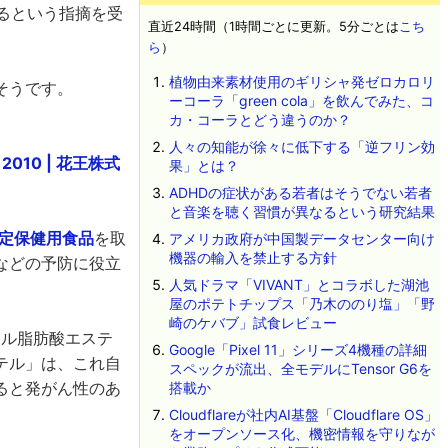
いるという指摘を受
直近24時間（1時間ごとに更新。5分ごとは
こち
ら
）
植物由来素材使用のギリシャ発ゼロカロリ
そうです。
ーコーラ「green cola」を飲んでみた、コ
カ・コーラとどう違うのか？
人々の知能が徐々に低下する「逆フリン効
010 | 花王株式
果」とは？
ADHDの症状がある若者はそうでない若者
と音楽を聴く習慣が異なるという研究結果
定保健用食品
を取
アメリカ政府が中国製データセンター向け
機器の輸入を禁止する方針
などの予防に役立
人気ドラマ「VIVANT」とコラボした湖池
屋のポテトチップス「乃木ののり塩」「野
崎のケバブ」試食レビュー
ール脂肪酸エステ
Google「Pixel 11」シリーズ4機種の詳細
テル」は、これ自
スペックが流出、全モデルにTensor G6を
ると発がん性のあ
搭載か
Cloudflareが社内AI基盤「Cloudflare OS」
をオープンソース化、機密情報を守りなが