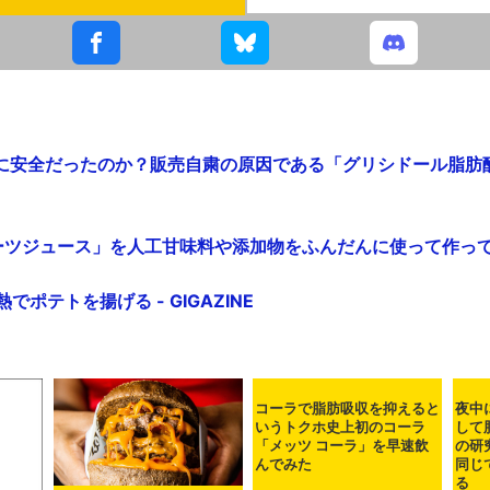
に安全だったのか？販売自粛の原因である「グリシドール脂肪
ツジュース」を人工甘味料や添加物をふんだんに使って作ってみた 
でポテトを揚げる - GIGAZINE
コーラで脂肪吸収を抑えると
夜中
いうトクホ史上初のコーラ
して
「メッツ コーラ」を早速飲
の研
んでみた
同じ
る