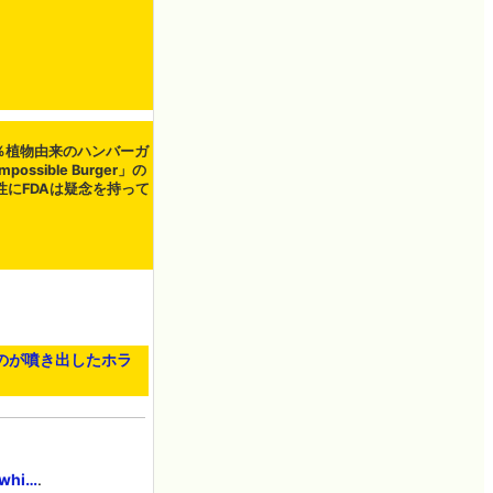
0％植物由来のハンバーガ
possible Burger」の
性にFDAは疑念を持って
のが噴き出したホラ
, whi…
.