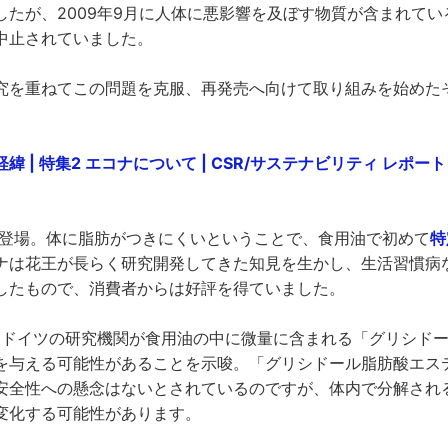
したが、2009年9月に人体に悪影響を及ぼす物質が含まれて
中止されていました。
究を重ねてこの問題を克服、再発売へ向けて取り組みを始めた
 | 特集2 エコナについて | CSR/サステナビリティ レポート 2
年に登場。体に脂肪がつきにくいということで、食用油で初めて
特
ナは花王が長らく研究開発してきた知見を生かし、生活習慣病
したもので、消費者からは好評を得ていました。
年にドイツの研究機関が食用油の中に微量に含まれる「グリシド
を与える可能性があることを示唆。「グリシドール脂肪酸エス
安全性への懸念はないとされているのですが、体内で分解され
変化する可能性があります。