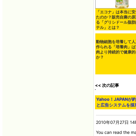
「エコナ」は本当に安
たのか？販売自粛の原
る「グリシドール脂肪
テル」とは？
動物細胞を培養して人
作られる「培養肉」は
肉より持続的で健康的
か？
<< 次の記事
Yahoo！JAPAN
と広告システムを採
2010年07月27日 1
You can read the ma