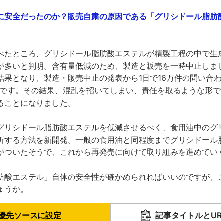
に安全だったのか？販売自粛の原因である「グリシドール脂肪
べたところ、グリシドール脂肪酸エステルが精製工程の中で生
が多いと判明。含有量低減のため、製造と販売を一時中止しま
結果となり、製造・販売中止の発表から1日で16万件の問い合わ
うです。その結果、混乱を招いてしまい、責任を取るような形で
ることになりました。
グリシドール脂肪酸エステルを低減させるべく、食用油中のグ
析する方法を新開発。一般の食用油と同程度までグリシドール
がついたそうで、これから再発売に向けて取り組みを進めてい
肪酸エステル」自体の安全性が確かめられればいいのですが、
ょうか。
優先ソースに設定
記事タイトルとU