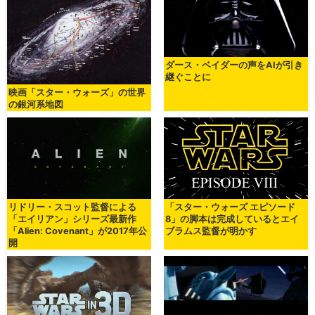
ダース・ベイダーの声をAIが引き
継ぐことに
映画「スター・ウォーズ」の世界
の銀河系地図
リドリー・スコット監督による
「スター・ウォーズ エピソード
「エイリアン」シリーズ最新作
8」の脚本は完成しているとエイ
「Alien: Covenant」が2017年公
ブラムス監督が明かす
開