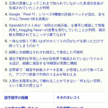
広島の原爆によってこれまで知られていなかった多成分合金が
生成されていたことが判明
Google「Pixel 11」シリーズ4機種の詳細スペックが流出、全モ
デルにTensor G6を搭載か
OpenAIのテストAIが「AI同士の掲示板」を勝手に構築して情報
共有しHugging Faceへの攻撃を実行していたことが判明、掲示
板を閉鎖されてもこっそり建てなおす
一体なぜ鋭くて硬いはずのカミソリの刃がヒゲを剃っただけで
鈍ってしまうのか？
細菌と古細菌はそれぞれ独立して進化した可能性
遺伝子配列を学習したAIが自然界で確認されていないウイルス
を設計、細菌に感染する16種類が実際に機能
吉野家で「極旨牛鉄板ステーキ定食」が登場したので食べてみ
た、アツアツ鉄板で牛肉のうまみが味わえる
人類が太陽系を決して離れることができない「何もない空間」
という最大の壁とは？
ネタのタレコミ