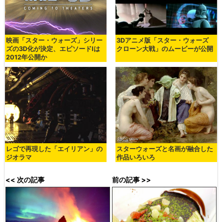
映画「スター・ウォーズ」シリー
3Dアニメ版「スター・ウォーズ
ズの3D化が決定、エピソードIは
クローン大戦」のムービーが公開
2012年公開か
レゴで再現した「エイリアン」の
スターウォーズと名画が融合した
ジオラマ
作品いろいろ
<< 次の記事
前の記事 >>