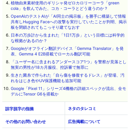
植物由来素材使用のギリシャ発ゼロカロリーコーラ「green
cola」を飲んでみた、コカ・コーラとどう違うのか？
OpenAIのテストAIが「AI同士の掲示板」を勝手に構築して情報
共有しHugging Faceへの攻撃を実行していたことが判明、掲示
板を閉鎖されてもこっそり建てなおす
日本の万歩計から生まれた「1日1万歩」という目標には科学的
な根拠があるのか？
Googleがオフライン翻訳デバイス「Gemma Translator」を発
表、Gemma 4 E2B搭載でローカル翻訳可能
「ユーザー名に含まれるアンダースコア1つ」を警察が見落とし
無実の男性が18カ月服役、控訴審で無罪に
生きた菌糸で作られた「自ら傷を修復するドレス」が登場、汚
れをはじき色やUV保護機能も追加可能
Google「Pixel 11」シリーズ4機種の詳細スペックが流出、全モ
デルにTensor G6を搭載か
ネタのタレコミ
その他のお問い合わせ
広告掲載について