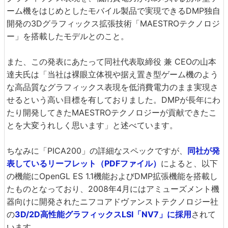
ーム機をはじめとしたモバイル製品で実現できるDMP独自
開発の3Dグラフィックス拡張技術「MAESTROテクノロジ
ー」を搭載したモデルとのこと。
また、この発表にあたって同社代表取締役 兼 CEOの山本
達夫氏は「当社は裸眼立体視や据え置き型ゲーム機のよう
な高品質なグラフィックス表現を低消費電力のまま実現さ
せるという高い目標を有しておりました。DMPが長年にわ
たり開発してきたMAESTROテクノロジーが貢献できたこ
とを大変うれしく思います」と述べています。
ちなみに「PICA200」の詳細なスペックですが、
同社が発
表しているリーフレット（PDFファイル）
によると、以下
の機能にOpenGL ES 1.1機能およびDMP拡張機能を搭載し
たものとなっており、2008年4月にはアミューズメント機
器向けに開発されたニフコアドヴァンストテクノロジー社
の
3D/2D高性能グラフィックスLSI「NV7」に採用
されて
います。