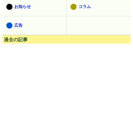
お知らせ
コラム
広告
過去の記事
過去記事を見る
人気記事ランキング
直近24時間（1時間ごとに更新。5分ごとは
こちら
）
一体なぜ鋭くて硬いはずのカミソリの刃がヒゲを剃っただけで
鈍ってしまうのか？
目隠しフェンスが設置された「2023びわ湖大花火大会」で無料
の観客は花火を楽しめるのか現地取材してきた
植物由来素材使用のギリシャ発ゼロカロリーコーラ「green
cola」を飲んでみた、コカ・コーラとどう違うのか？