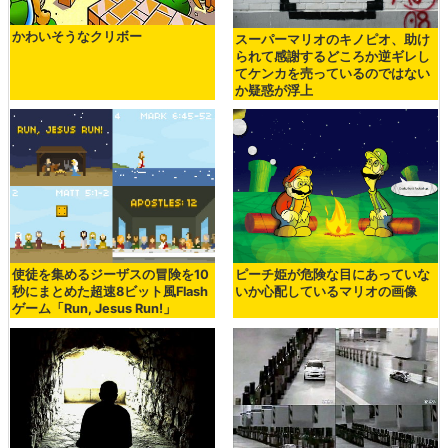
かわいそうなクリボー
スーパーマリオのキノピオ、助け
られて感謝するどころか逆ギレし
てケンカを売っているのではない
か疑惑が浮上
使徒を集めるジーザスの冒険を10
ピーチ姫が危険な目にあっていな
秒にまとめた超速8ビット風Flash
いか心配しているマリオの画像
ゲーム「Run, Jesus Run!」