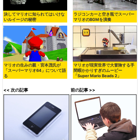
決してマリオに知られてはいけな
ラジコンカーと空き瓶でスーパー
いルイージの秘密
マリオのBGMを演奏
マリオの生みの親・宮本茂氏が
マリオが現実世界で大冒険する手
「スーパーマリオ64」について語
間暇かかりすぎのムービー
る
「Super Mario Beads 2」
<< 次の記事
前の記事 >>