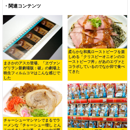
・関連コンテンツ
柔らかな和風ローストビーフを楽
しめる「クリスピーオニオンのロ
ーストビーフ丼」があのエヴァと
まさかのアスカ登場、「ヱヴァン
コラボしているのでなか卯で食べ
ゲリヲン新劇場版：破」の劇場上
てきた
映生フィルムコマはこんな感じで
した
チャーシューマシマシでまるでラ
ーメンな「チャーシュー増し とん