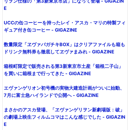
リヲン仕様の「第3新東京市店」になって登場 - GIGAZIN
E
UCCの缶コーヒーを持ったレイ・アスカ・マリの特製フィ
ギュア付き缶コーヒー - GIGAZINE
数量限定「ヱヴァバガチキBOX」はクリアファイルも箱も
ドリンク無料券も徹底してヱヴァまみれ - GIGAZINE
箱根町限定で販売される第3新東京市土産「箱根二子山」
を買いに箱根まで行ってきた - GIGAZINE
エヴァンゲリオン初号機の実物大建造計画がついに始動、
7月に富士急ハイランドで公開へ - GIGAZINE
まさかのアスカ登場、「ヱヴァンゲリヲン新劇場版：破」
の劇場上映生フィルムコマはこんな感じでした - GIGAZIN
E