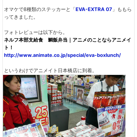
オマケで8種類のステッカーと「
EVA-EXTRA 07
」ももら
ってきました。
フォトレビューは以下から。
ネルフ本部支給食 鯛飯弁当｜アニメのことならアニメイ
ト！
http://www.animate.co.jp/special/eva-boxlunch/
というわけでアニメイト日本橋店に到着。