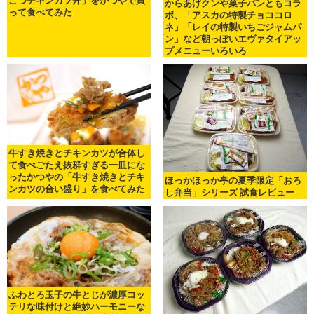
こつチキンカツ丼」をかつやで買
からあげクンや菓子パンともコラ
って食べてみた
ボ、「アスカの特製チョココロ
ネ」「レイの特製いちごジャムパ
ン」など朝っぽいエヴァタイアッ
プメニューいろいろ
牛すき焼きとチキンカツが合体し
て食べごたえ抜群すぎる一皿にな
ったかつやの「牛すき焼きとチキ
ほっかほっか亭の夏季限定「おろ
ンカツの合い盛り」を食べてみた
し弁当」シリーズ 試食レビュー
ふわとろ玉子の牛とじが濃厚コッ
テリな味付けと絶妙ハーモニーな