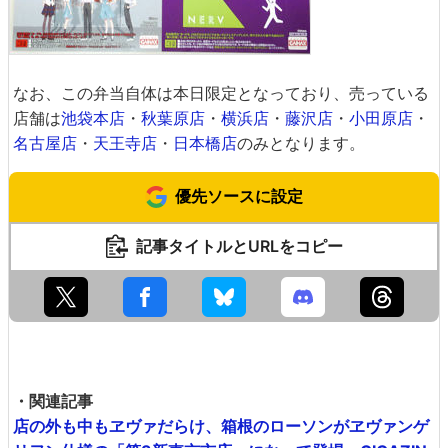
なお、この弁当自体は本日限定となっており、売っている
店舗は
池袋本店
・
秋葉原店
・
横浜店
・
藤沢店
・
小田原店
・
名古屋店
・
天王寺店
・
日本橋店
のみとなります。
優先ソースに設定
記事タイトルとURLをコピー
・関連記事
店の外も中もヱヴァだらけ、箱根のローソンがヱヴァンゲ