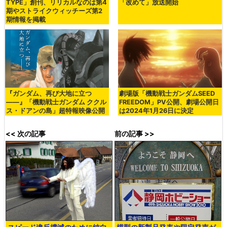
TYPE」創刊、リリカルなのは第4
「改めて」放送開始
期やストライクウィッチーズ第2
期情報を掲載
『ガンダム、再び大地に立つ
劇場版「機動戦士ガンダムSEED
――』「機動戦士ガンダム ククル
FREEDOM」PV公開、劇場公開日
ス・ドアンの島」超特報映像公開
は2024年1月26日に決定
<< 次の記事
前の記事 >>