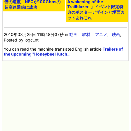
倍の速度、NECが100Gbpsの
A wakening of the
Trailblazer-」イベント限定特
超高速通信に成功
典のポスターデザインと場面カ
ットあれこれ
2010年03月25日 11時48分37秒
in
動画
,
取材
,
アニメ
,
映画
,
Posted by logc_nt
You can read the machine translated English article
Trailers of
the upcoming "Honeybee Hutch…
.