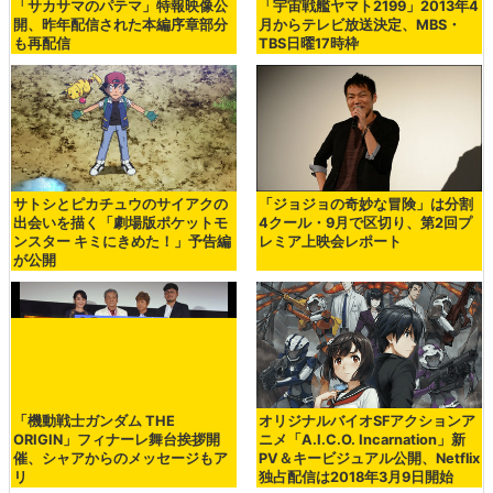
「サカサマのパテマ」特報映像公
「宇宙戦艦ヤマト2199」2013年4
開、昨年配信された本編序章部分
月からテレビ放送決定、MBS・
も再配信
TBS日曜17時枠
サトシとピカチュウのサイアクの
「ジョジョの奇妙な冒険」は分割
出会いを描く「劇場版ポケットモ
4クール・9月で区切り、第2回プ
ンスター キミにきめた！」予告編
レミア上映会レポート
が公開
「機動戦士ガンダム THE
オリジナルバイオSFアクションア
ORIGIN」フィナーレ舞台挨拶開
ニメ「A.I.C.O. Incarnation」新
催、シャアからのメッセージもア
PV＆キービジュアル公開、Netflix
リ
独占配信は2018年3月9日開始