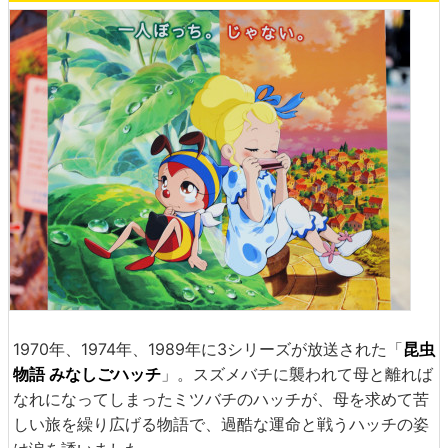
1970年、1974年、1989年に3シリーズが放送された「
昆虫
物語 みなしごハッチ
」。スズメバチに襲われて母と離れば
なれになってしまったミツバチのハッチが、母を求めて苦
しい旅を繰り広げる物語で、過酷な運命と戦うハッチの姿