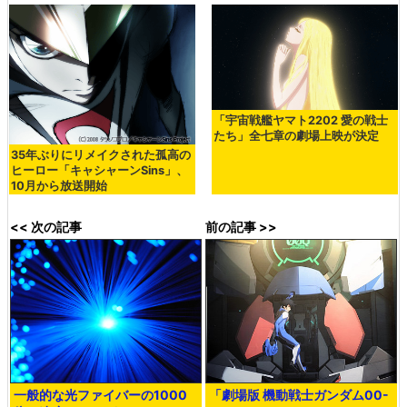
「宇宙戦艦ヤマト2202 愛の戦士
たち」全七章の劇場上映が決定
35年ぶりにリメイクされた孤高の
ヒーロー「キャシャーンSins」、
10月から放送開始
<< 次の記事
前の記事 >>
一般的な光ファイバーの1000
「劇場版 機動戦士ガンダム00-