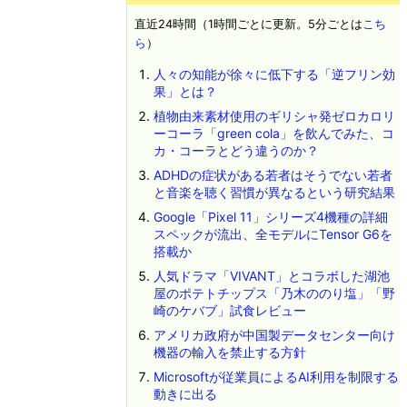
直近24時間（1時間ごとに更新。5分ごとは
こち
ら
）
人々の知能が徐々に低下する「逆フリン効
果」とは？
植物由来素材使用のギリシャ発ゼロカロリ
ーコーラ「green cola」を飲んでみた、コ
カ・コーラとどう違うのか？
ADHDの症状がある若者はそうでない若者
と音楽を聴く習慣が異なるという研究結果
Google「Pixel 11」シリーズ4機種の詳細
スペックが流出、全モデルにTensor G6を
搭載か
人気ドラマ「VIVANT」とコラボした湖池
屋のポテトチップス「乃木ののり塩」「野
崎のケバブ」試食レビュー
アメリカ政府が中国製データセンター向け
機器の輸入を禁止する方針
Microsoftが従業員によるAI利用を制限する
動きに出る