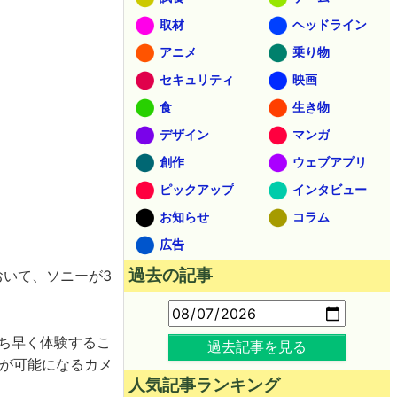
取材
ヘッドライン
アニメ
乗り物
セキュリティ
映画
食
生き物
デザイン
マンガ
創作
ウェブアプリ
ピックアップ
インタビュー
お知らせ
コラム
広告
過去の記事
おいて、ソニーが3
いち早く体験するこ
過去記事を見る
影が可能になるカメ
人気記事ランキング