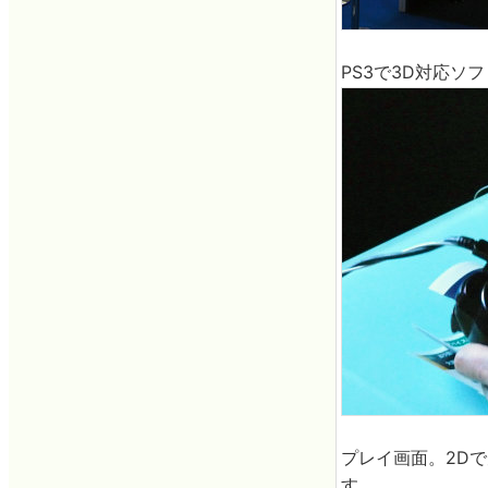
PS3で3D対応ソ
プレイ画面。2D
す。