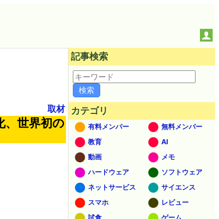
記事検索
取材
カテゴリ
体化、世界初の
有料メンバー
無料メンバー
教育
AI
動画
メモ
ハードウェア
ソフトウェア
ネットサービス
サイエンス
スマホ
レビュー
試食
ゲーム