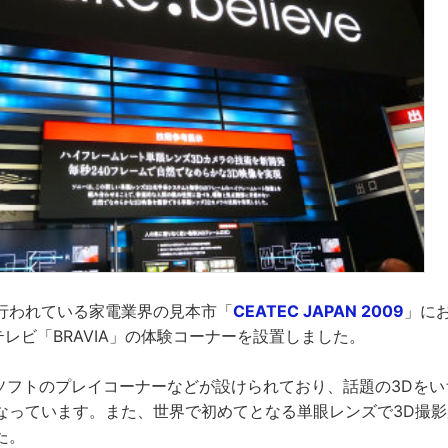
行われている家電業界の見本市「
CEATEC JAPAN 2009
」に
レビ「BRAVIA」の体験コーナーを設置しました。
3ソフトのプレイコーナーなどが設けられており、話題の3Dを
なっています。また、世界で初めてとなる単眼レンズで3D撮
た。