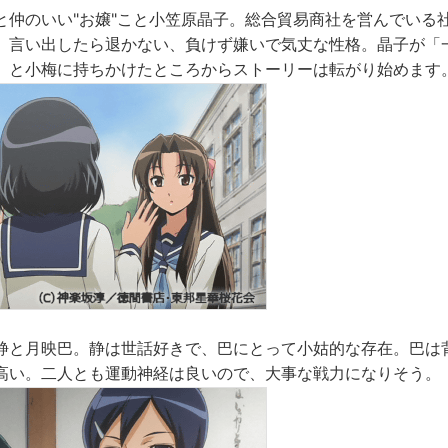
と仲のいい"お嬢"こと小笠原晶子。総合貿易商社を営んでいる
。言い出したら退かない、負けず嫌いで気丈な性格。晶子が「
」と小梅に持ちかけたところからストーリーは転がり始めます
静と月映巴。静は世話好きで、巴にとって小姑的な存在。巴は
高い。二人とも運動神経は良いので、大事な戦力になりそう。