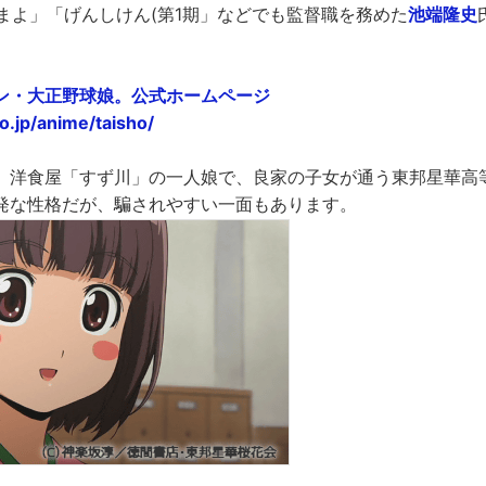
まよ」「げんしけん(第1期」などでも監督職を務めた
池端隆史
ョン・大正野球娘。公式ホームページ
o.jp/anime/taisho/
。洋食屋「すず川」の一人娘で、良家の子女が通う東邦星華高
発な性格だが、騙されやすい一面もあります。