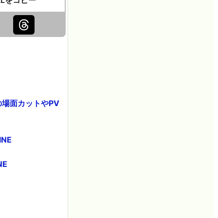
場面カットやPV
NE
NE