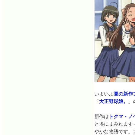
いよいよ
夏の新作
「
大正野球娘。
」
原作は
トクマ・ノベ
と埃にまみれます
やかな物語です。