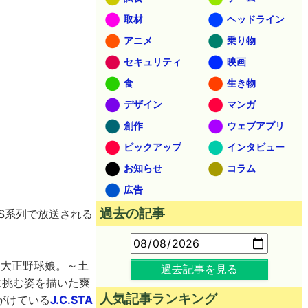
取材
ヘッドライン
アニメ
乗り物
セキュリティ
映画
食
生き物
デザイン
マンガ
創作
ウェブアプリ
ピックアップ
インタビュー
お知らせ
コラム
広告
過去の記事
S系列で放送される
「大正野球娘。～土
過去記事を見る
に挑む姿を描いた爽
人気記事ランキング
がけている
J.C.STA