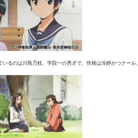
ているのは川島乃枝。学院一の秀才で、性格は冷静かつクール