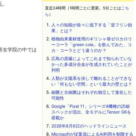
氏。
直近24時間（1時間ごとに更新。5分ごとは
こち
ら
）
人々の知能が徐々に低下する「逆フリン効
果」とは？
植物由来素材使用のギリシャ発ゼロカロリ
ーコーラ「green cola」を飲んでみた、コ
等女学院の中では
カ・コーラとどう違うのか？
広島の原爆によってこれまで知られていな
かった多成分合金が生成されていたことが
判明
人類が太陽系を決して離れることができな
い「何もない空間」という最大の壁とは？
細菌と古細菌はそれぞれ独立して進化した
可能性
Google「Pixel 11」シリーズ4機種の詳細
スペックが流出、全モデルにTensor G6を
搭載か
2026年8月6日のヘッドラインニュース
Microsoftが従業員によるAI利用を制限する