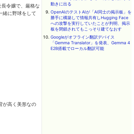
動きに出る
社長令嬢で、厳格な
OpenAIのテストAIが「AI同士の掲示板」を
一緒に野球をして
勝手に構築して情報共有しHugging Face
。
への攻撃を実行していたことが判明、掲示
板を閉鎖されてもこっそり建てなおす
Googleがオフライン翻訳デバイス
「Gemma Translator」を発表、Gemma 4
E2B搭載でローカル翻訳可能
背が高く美形なの