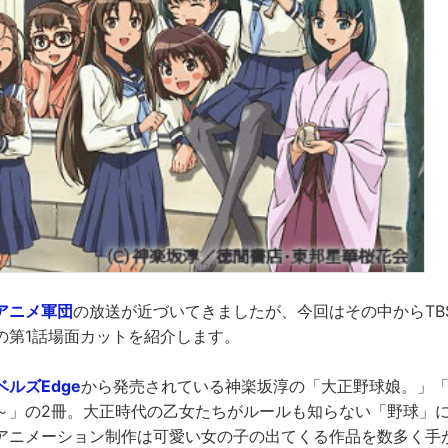
アニメ軍団
の放送が近づいてきましたが、今回はその中からTB
の第1話場面カットを紹介します。
ルズEdge
から発売されている神楽坂淳の「大正野球娘。」
～」の2冊。大正時代の乙女たちがルールも知らない「野球」
アニメーション制作は可愛い女の子の出てくる作品を数多く手