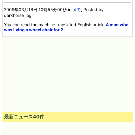
2009年03月16日 10時55分00秒
in
メモ
, Posted by
darkhorse_log
You can read the machine translated English article
A man who
was living a wheel chair for 2…
.
最新ニュース40件