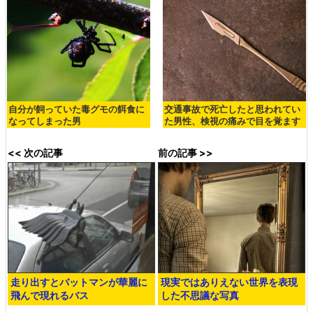
自分が飼っていた毒グモの餌食に
交通事故で死亡したと思われてい
なってしまった男
た男性、検視の痛みで目を覚ます
<< 次の記事
前の記事 >>
走り出すとバットマンが華麗に
現実ではありえない世界を表現
飛んで現れるバス
した不思議な写真