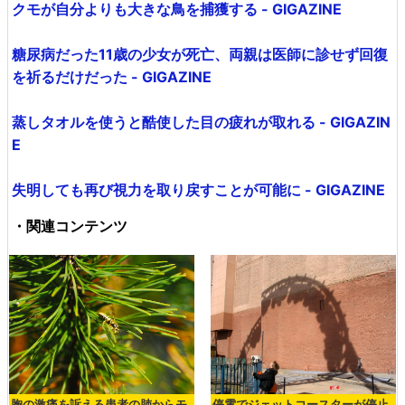
クモが自分よりも大きな鳥を捕獲する - GIGAZINE
糖尿病だった11歳の少女が死亡、両親は医師に診せず回復
を祈るだけだった - GIGAZINE
蒸しタオルを使うと酷使した目の疲れが取れる - GIGAZIN
E
失明しても再び視力を取り戻すことが可能に - GIGAZINE
・関連コンテンツ
胸の激痛を訴える患者の肺からモ
停電でジェットコースターが停止