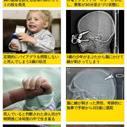
ミの枝を発見
し、乗客が30分逆さづり状態に
定期的にバイアグラを摂取しない
1歳の少年がまぶたから脳にかけて
と死んでしまう2歳の幼児
鍵が刺さってしまう
脳に鍵が刺さった男性、奇跡的に
無事で手術から3日後に退院
死んでいると判断された赤ん坊が1
時間後に冷却室の中で生き返る