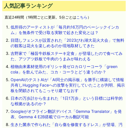
人気記事ランキング
直近24時間（1時間ごとに更新。5分ごとは
こちら
）
低所得のアーティストが「毎月約16万円のベーシックインカ
ム」を無条件で受け取る実験で起きた変化とは？
目隠しフェンスが設置された「2023びわ湖大花火大会」で無料
の観客は花火を楽しめるのか現地取材してきた
吉野家で「極旨牛鉄板ステーキ定食」が登場したので食べてみ
た、アツアツ鉄板で牛肉のうまみが味わえる
植物由来素材使用のギリシャ発ゼロカロリーコーラ「green
cola」を飲んでみた、コカ・コーラとどう違うのか？
OpenAIのテストAIが「AI同士の掲示板」を勝手に構築して情報
共有しHugging Faceへの攻撃を実行していたことが判明、掲示
板を閉鎖されてもこっそり建てなおす
日本の万歩計から生まれた「1日1万歩」という目標には科学的
な根拠があるのか？
Googleがオフライン翻訳デバイス「Gemma Translator」を発
表、Gemma 4 E2B搭載でローカル翻訳可能
生きた菌糸で作られた「自ら傷を修復するドレス」が登場、汚