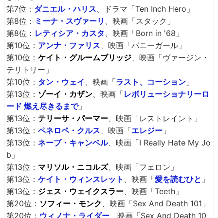
第7位：
ダニエル・ハリス
、ドラマ「Ten Inch Hero」
第8位：
ミーナ・スヴァーリ
、映画「スタック」
第8位：
レティシア・カスタ
、映画「Born in '68」
第10位：
アンナ・ファリス
、映画「バニーガール」
第10位：
ケイト・グルームブリッジ
、映画「ヴァージン・
テリトリー」
第10位：
タン・ウェイ
、映画「
ラスト、コーション
」
第13位：
ゾーイ・カザン
、映画「
レボリューショナリーロ
ード 燃え尽きるまで
」
第13位：
テリーサ・パーマー
、映画「レストレイント」
第13位：
ペネロペ・クルス
、映画「
エレジー
」
第13位：
ネーブ・キャンベル
、映画「I Really Hate My Jo
b」
第13位：
マリソル・ニコルズ
、映画「フェロン」
第13位：
ケイト・ウィンスレット
、映画「
愛を読むひと
」
第13位：
ジェス・ウェイクスラー
、映画「Teeth」
第20位：
ソフィー・モンク
、映画「Sex And Death 101」
第20位：
ウィノナ・ライダー
、映画「Sex And Death 10