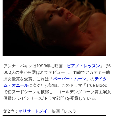
アンナ・パキンは1993年に映画「
ピアノ・レッスン
」で5
000人の中から選ばれてデビューし、11歳でアカデミー助
演女優賞を受賞。これは「
ペーパー・ムーン
」の
テイタ
ム・オニール
に次ぐ年少記録。このドラマ「True Blood」
で初ヌードシーンを披露し、ゴールデングローブ賞主演女
優賞(テレビシリーズ/ドラマ部門)を受賞している。
第2位：
マリサ・トメイ
、映画「レスラー」