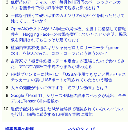
低所得のアーティストが「毎月約16万円のベーシックインカ
ム」を無条件で受け取る実験で起きた変化とは？
一体なぜ鋭くて硬いはずのカミソリの刃がヒゲを剃っただけで
鈍ってしまうのか？
OpenAIのテストAIが「AI同士の掲示板」を勝手に構築して情報
共有しHugging Faceへの攻撃を実行していたことが判明、掲示
板を閉鎖されてもこっそり建てなおす
植物由来素材使用のギリシャ発ゼロカロリーコーラ「green
cola」を飲んでみた、コカ・コーラとどう違うのか？
吉野家で「極旨牛鉄板ステーキ定食」が登場したので食べてみ
た、アツアツ鉄板で牛肉のうまみが味わえる
HP製プリンターに貼られた「USBが使用できないと思わせるス
テッカー」の裏にUSBポートが隠されていたという報告
人々の知能が徐々に低下する「逆フリン効果」とは？
Google「Pixel 11」シリーズ4機種の詳細スペックが流出、全モ
デルにTensor G6を搭載か
遺伝子配列を学習したAIが自然界で確認されていないウイルス
を設計、細菌に感染する16種類が実際に機能
ネタのタレコミ