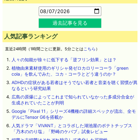
過去記事を見る
人気記事ランキング
直近24時間（1時間ごとに更新。5分ごとは
こちら
）
人々の知能が徐々に低下する「逆フリン効果」とは？
植物由来素材使用のギリシャ発ゼロカロリーコーラ「green
cola」を飲んでみた、コカ・コーラとどう違うのか？
ADHDの症状がある若者はそうでない若者と音楽を聴く習慣が異
なるという研究結果
広島の原爆によってこれまで知られていなかった多成分合金が
生成されていたことが判明
Google「Pixel 11」シリーズ4機種の詳細スペックが流出、全モ
デルにTensor G6を搭載か
人気ドラマ「VIVANT」とコラボした湖池屋のポテトチップス
「乃木ののり塩」「野崎のケバブ」試食レビュー
細菌と古細菌はそれぞれ独立して進化した可能性