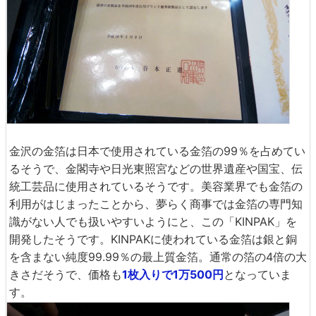
金沢の金箔は日本で使用されている金箔の99％を占めてい
るそうで、金閣寺や日光東照宮などの世界遺産や国宝、伝
統工芸品に使用されているそうです。美容業界でも金箔の
利用がはじまったことから、夢らく商事では金箔の専門知
識がない人でも扱いやすいようにと、この「KINPAK」を
開発したそうです。KINPAKに使われている金箔は銀と銅
を含まない純度99.99％の最上質金箔。通常の箔の4倍の大
きさだそうで、価格も
1枚入りで1万500円
となっていま
す。