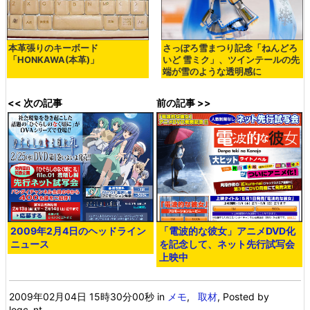
本革張りのキーボード
さっぽろ雪まつり記念「ねんどろ
「HONKAWA(本革)」
いど 雪ミク」、ツインテールの先
端が雪のような透明感に
<< 次の記事
前の記事 >>
2009年2月4日のヘッドライン
「電波的な彼女」アニメDVD化
ニュース
を記念して、ネット先行試写会
上映中
2009年02月04日 15時30分00秒
in
メモ
,
取材
, Posted by
logc_nt