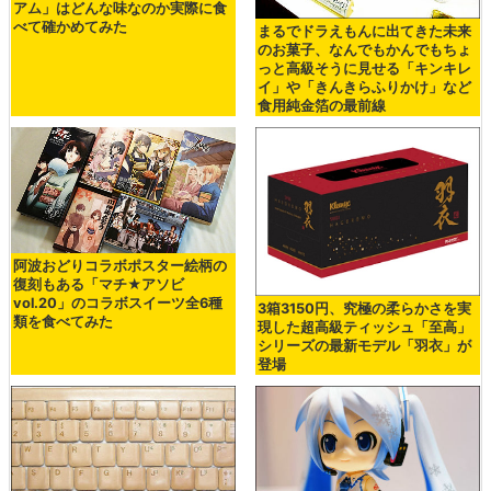
アム」はどんな味なのか実際に食
べて確かめてみた
まるでドラえもんに出てきた未来
のお菓子、なんでもかんでもちょ
っと高級そうに見せる「キンキレ
イ」や「きんきらふりかけ」など
食用純金箔の最前線
阿波おどりコラボポスター絵柄の
復刻もある「マチ★アソビ
vol.20」のコラボスイーツ全6種
3箱3150円、究極の柔らかさを実
類を食べてみた
現した超高級ティッシュ「至高」
シリーズの最新モデル「羽衣」が
登場