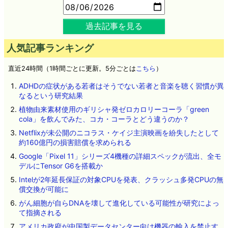
過去記事を見る
人気記事ランキング
直近24時間（1時間ごとに更新。5分ごとは
こちら
）
ADHDの症状がある若者はそうでない若者と音楽を聴く習慣が異
なるという研究結果
植物由来素材使用のギリシャ発ゼロカロリーコーラ「green
cola」を飲んでみた、コカ・コーラとどう違うのか？
Netflixが未公開のニコラス・ケイジ主演映画を紛失したとして
約160億円の損害賠償を求められる
Google「Pixel 11」シリーズ4機種の詳細スペックが流出、全モ
デルにTensor G6を搭載か
Intelが2年延長保証の対象CPUを発表、クラッシュ多発CPUの無
償交換が可能に
がん細胞が自らDNAを壊して進化している可能性が研究によっ
て指摘される
アメリカ政府が中国製データセンター向け機器の輸入を禁止す