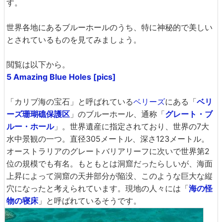
す。
世界各地にあるブルーホールのうち、特に神秘的で美しい
とされているものを見てみましょう。
閲覧は以下から。
5 Amazing Blue Holes [pics]
「カリブ海の宝石」と呼ばれている
ベリーズ
にある「
ベリ
ーズ珊瑚礁保護区
」のブルーホール、通称「
グレート・ブ
ルー・ホール
」。世界遺産に指定されており、世界の7大
水中景観の一つ。直径305メートル、深さ123メートル。
オーストラリアのグレートバリアリーフに次いで世界第2
位の規模でも有名。もともとは洞窟だったらしいが、海面
上昇によって洞窟の天井部分が陥没、このような巨大な縦
穴になったと考えられています。現地の人々には「
海の怪
物の寝床
」と呼ばれているそうです。