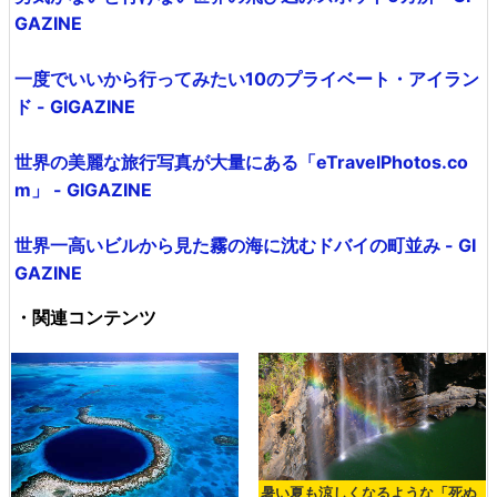
GAZINE
一度でいいから行ってみたい10のプライベート・アイラン
ド - GIGAZINE
世界の美麗な旅行写真が大量にある「eTravelPhotos.co
m」 - GIGAZINE
世界一高いビルから見た霧の海に沈むドバイの町並み - GI
GAZINE
・関連コンテンツ
暑い夏も涼しくなるような「死ぬ