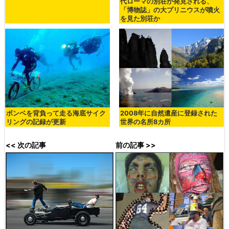
代ローマの別荘が発見される、
「博物誌」の大プリニウスが噴火
を見た別荘か
ボンベを背負って走る海底サイク
2008年に自然遺産に登録された
リングの記録が更新
世界の名所8カ所
<< 次の記事
前の記事 >>