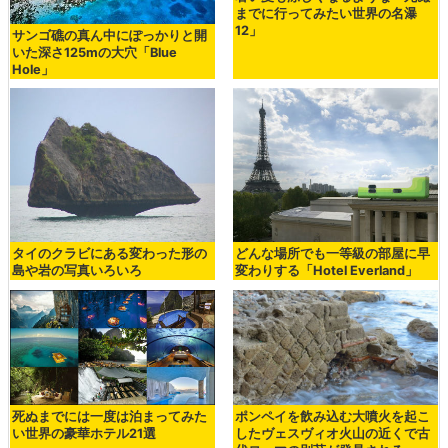
までに行ってみたい世界の名瀑
12」
サンゴ礁の真ん中にぽっかりと開
いた深さ125mの大穴「Blue
Hole」
タイのクラビにある変わった形の
どんな場所でも一等級の部屋に早
島や岩の写真いろいろ
変わりする「Hotel Everland」
死ぬまでには一度は泊まってみた
ポンペイを飲み込む大噴火を起こ
い世界の豪華ホテル21選
したヴェスヴィオ火山の近くで古