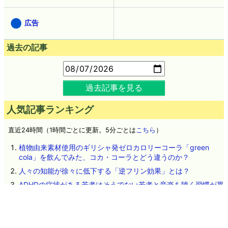
広告
過去の記事
過去記事を見る
人気記事ランキング
直近24時間（1時間ごとに更新。5分ごとは
こちら
）
植物由来素材使用のギリシャ発ゼロカロリーコーラ「green
cola」を飲んでみた、コカ・コーラとどう違うのか？
人々の知能が徐々に低下する「逆フリン効果」とは？
ADHDの症状がある若者はそうでない若者と音楽を聴く習慣が異
なるという研究結果
アメリカ政府が中国製データセンター向け機器の輸入を禁止す
る方針