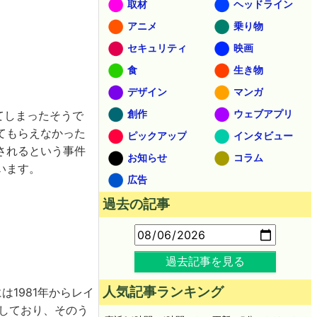
取材
ヘッドライン
アニメ
乗り物
セキュリティ
映画
食
生き物
デザイン
マンガ
創作
ウェブアプリ
てしまったそうで
てもらえなかった
ピックアップ
インタビュー
されるという事件
お知らせ
コラム
います。
広告
過去の記事
過去記事を見る
人気記事ランキング
1981年からレイ
娠しており、そのう