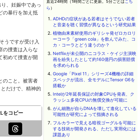
直近24時間（1時間ごとに更新。5分ごとは
こち
おり、妊娠中であっ
ら
）
どの暴行を加え抵
ADHDの症状がある若者はそうでない若者
と音楽を聴く習慣が異なるという研究結果
植物由来素材使用のギリシャ発ゼロカロリ
ーコーラ「green cola」を飲んでみた、コ
たそうですが受け入
カ・コーラとどう違うのか？
察の捜査は入らな
Netflixが未公開のニコラス・ケイジ主演映
て初めて捜査が開
画を紛失したとして約160億円の損害賠償
を求められる
Google「Pixel 11」シリーズ4機種の詳細
スペックが流出、全モデルにTensor G6を
とのこと。被害者
搭載か
ことだけで、精神的
Intelが2年延長保証の対象CPUを発表、ク
ラッシュ多発CPUの無償交換が可能に
がん細胞が自らDNAを壊して進化している
RLをコピー
可能性が研究によって指摘される
フルカラーで見える暗視ゴーグルを可能に
する技術が開発される、ただし実用化には
課題あり