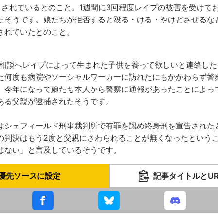
まされているとのこと。1週間に3回程度レイプの被害を受けて
たそうです。娘たちが拒否すると殴る・ける・やけどさせるな
されていたとのこと。
電話相談へレイプによって生まれた子供を養って欲しいと連絡し
た何度も病院やソーシャルワーカーに訪れたにもかかわらず警
、今年になって娘たち本人から警察に通報があったことによっ
ある父親が逮捕されたそうです。
はシェフィールド刑事裁判所で有罪を認め終身刑を宣告された
の判決はもう2度と父親にさわられることが無くなったという
はない」と言及しているそうです。
優先ソースに設定
記事タイトルとU