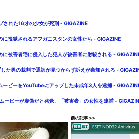
された16才の少女が死刑 - GIGAZINE
に投獄されるアフガニスタンの女性たち - GIGAZINE
に被害者宅に侵入した犯人が被害者に射殺される - GIGAZIN
した男の裁判で通訳が見つからず訴えが棄却される - GIGAZI
ビーをYouTubeにアップした未成年3人を逮捕 - GIGAZIN
プムービーが虚偽だと発覚、「被害者」の女性を逮捕 - GIGAZIN
前の記事 >>