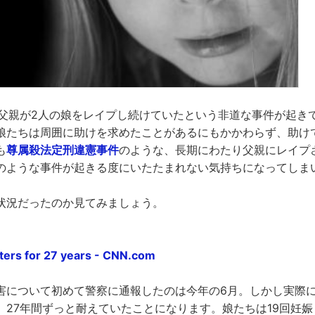
間父親が2人の娘をレイプし続けていたという非道な事件が起き
娘たちは周囲に助けを求めたことがあるにもかかわらず、助け
も
尊属殺法定刑違憲事件
のような、長期にわたり父親にレイプ
のような事件が起きる度にいたたまれない気持ちになってしま
状況だったのか見てみましょう。
ters for 27 years - CNN.com
害について初めて警察に通報したのは今年の6月。しかし実際には
、27年間ずっと耐えていたことになります。娘たちは19回妊