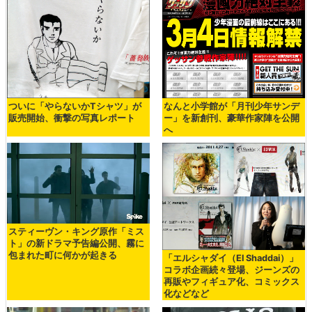
ついに「やらないかTシャツ」が
なんと小学館が「月刊少年サンデ
販売開始、衝撃の写真レポート
ー」を新創刊、豪華作家陣を公開
へ
スティーヴン・キング原作「ミス
ト」の新ドラマ予告編公開、霧に
包まれた町に何かが起きる
「エルシャダイ（El Shaddai）」
コラボ企画続々登場、ジーンズの
再販やフィギュア化、コミックス
化などなど