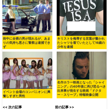
街中に全裸の男が現れるが、あま
キリストを侮辱する言葉が書かれ
りの気持ち悪さに警察は逮捕でき
たシャツを着ていたとして16歳の
ず
少年を逮捕
名作ホラー映画となった「シャイ
ニング」の40年後に再び恐るべき
出来事が発生する映画「ドクタ
イベント会場のコンパニオンに興
ー・スリープ」特報映像公開
奮しすぎた男性
<< 次の記事
前の記事 >>