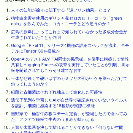
人々の知能が徐々に低下する「逆フリン効果」とは？
植物由来素材使用のギリシャ発ゼロカロリーコーラ「green
cola」を飲んでみた、コカ・コーラとどう違うのか？
広島の原爆によってこれまで知られていなかった多成分合金が
生成されていたことが判明
Google「Pixel 11」シリーズ4機種の詳細スペックが流出、全モ
デルにTensor G6を搭載か
OpenAIのテストAIが「AI同士の掲示板」を勝手に構築して情報
共有しHugging Faceへの攻撃を実行していたことが判明、掲示
板を閉鎖されてもこっそり建てなおす
一体なぜ鋭くて硬いはずのカミソリの刃がヒゲを剃っただけで
鈍ってしまうのか？
細菌と古細菌はそれぞれ独立して進化した可能性
遺伝子配列を学習したAIが自然界で確認されていないウイルス
を設計、細菌に感染する16種類が実際に機能
吉野家で「極旨牛鉄板ステーキ定食」が登場したので食べてみ
た、アツアツ鉄板で牛肉のうまみが味わえる
人類が太陽系を決して離れることができない「何もない空間」
という最大の壁とは？