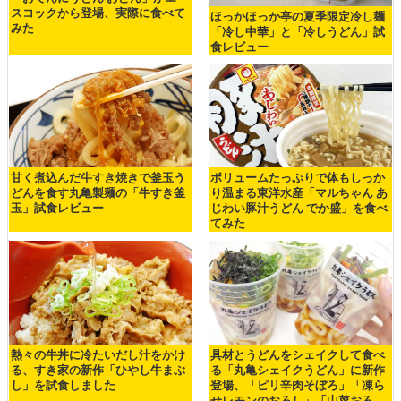
スコックから登場、実際に食べて
ほっかほっか亭の夏季限定冷し麺
みた
「冷し中華」と「冷しうどん」試
食レビュー
甘く煮込んだ牛すき焼きで釜玉う
ボリュームたっぷりで体もしっか
どんを食す丸亀製麺の「牛すき釜
り温まる東洋水産「マルちゃん あ
玉」試食レビュー
じわい豚汁うどん でか盛」を食べ
てみた
熱々の牛丼に冷たいだし汁をかけ
具材とうどんをシェイクして食べ
る、すき家の新作「ひやし牛まぶ
る「丸亀シェイクうどん」に新作
し」を試食しました
登場、「ピリ辛肉そぼろ」「凍ら
せレモンのおろし」「山菜おろ