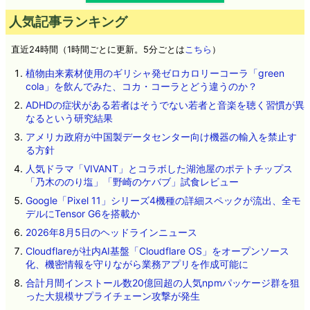
人気記事ランキング
直近24時間（1時間ごとに更新。5分ごとは
こちら
）
植物由来素材使用のギリシャ発ゼロカロリーコーラ「green
cola」を飲んでみた、コカ・コーラとどう違うのか？
ADHDの症状がある若者はそうでない若者と音楽を聴く習慣が異
なるという研究結果
アメリカ政府が中国製データセンター向け機器の輸入を禁止す
る方針
人気ドラマ「VIVANT」とコラボした湖池屋のポテトチップス
「乃木ののり塩」「野崎のケバブ」試食レビュー
Google「Pixel 11」シリーズ4機種の詳細スペックが流出、全モ
デルにTensor G6を搭載か
2026年8月5日のヘッドラインニュース
Cloudflareが社内AI基盤「Cloudflare OS」をオープンソース
化、機密情報を守りながら業務アプリを作成可能に
合計月間インストール数20億回超の人気npmパッケージ群を狙
った大規模サプライチェーン攻撃が発生