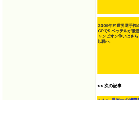
2009年F1世界選手権
GPでS.ベッテルが優
ャンピオン争いはさら
以降へ
<< 次の記事
ついに世界一の携帯電話
対抗機種を発売へ
2008年09月29日 0
You can read the ma