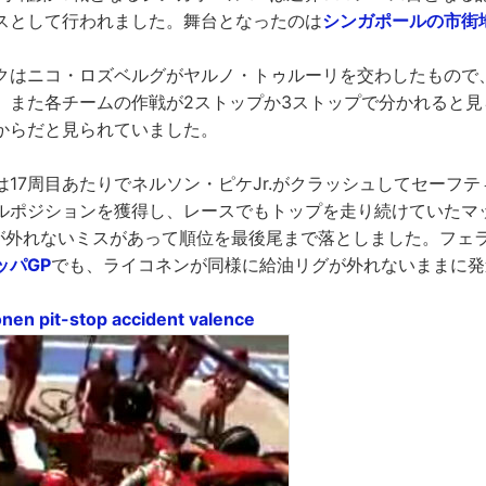
スとして行われました。舞台となったのは
シンガポールの市街
クはニコ・ロズベルグがヤルノ・トゥルーリを交わしたもので
、また各チームの作戦が2ストップか3ストップで分かれると見
からだと見られていました。
は17周目あたりでネルソン・ピケJr.がクラッシュしてセーフ
ルポジションを獲得し、レースでもトップを走り続けていたマ
)が外れないミスがあって順位を最後尾まで落としました。フェ
ッパGP
でも、ライコネンが同様に給油リグが外れないままに発
nen pit-stop accident valence