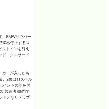
ず、BMWザウバー
10秒停止するス
ピットインを終え
ッド・クルサード
ーカーが入ったも
勝。2位はロズベル
ポイントの差を付
ズ(製造者)部門で
イントとなりトップ