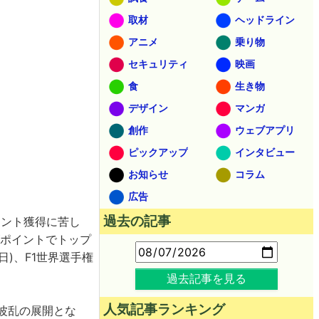
取材
ヘッドライン
アニメ
乗り物
セキュリティ
映画
食
生き物
デザイン
マンガ
創作
ウェブアプリ
ピックアップ
インタビュー
お知らせ
コラム
広告
過去の記事
イント獲得に苦し
ズポイントでトップ
)、F1世界選手権
過去記事を見る
人気記事ランキング
波乱の展開とな