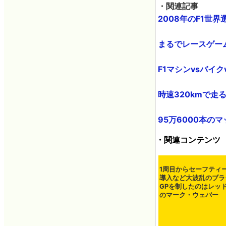
・関連記事
2008年のF1世界
まるでレースゲーム
F1マシンvsバイク
時速320kmで走る
95万6000本のマ
・関連コンテンツ
1周目からセーフティ
導入など大波乱のブラ
GPを制したのはレッ
のマーク・ウェバー