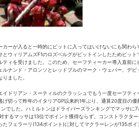
ーカーが入ると一時的にピットに入ってはいけないにも関わら
サとウィリアムズF1のロズベルグがピットインしたためピットで
ルティを受けました。このため、セーフティーカー導入直前に
ェルナンド・アロンソとレッドブルのマーク・ウェバー、デビ
なりました。
エイドリアン・スーティルのクラッシュでもう一度セーフティ
逃げ切って昨年のイタリアGP以来約1年ぶり、通算20度目の優
トンでした。ハミルトンはドライバーズランキングでマッサに7
対するマッサは13位でポイント獲得ならず。コンストラクター
たフェラーリ(134ポイント)に対してマクラーレンが135ポ