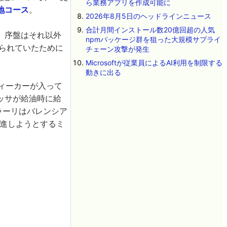
ら業務アプリを作成可能に
地コース
。
2026年8月5日のヘッドラインニュース
合計月間インストール数20億回超の人気
、序盤はそれ以外
npmパッケージ群を狙った大規模サプライ
られていたために
チェーン攻撃が発生
Microsoftが従業員によるAI利用を制限する
動きに出る
ティーカーが入って
ッサが給油時に給
ラーリはバレンシア
進しようとするミ