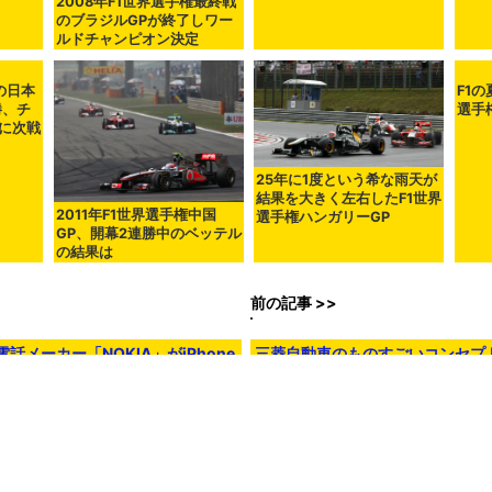
2008年F1世界選手権最終戦
のブラジルGPが終了しワー
ルドチャンピオン決定
の日本
F1
勝、チ
選手
に次戦
25年に1度という希な雨天が
結果を大きく左右したF1世界
2011年F1世界選手権中国
選手権ハンガリーGP
GP、開幕2連勝中のベッテル
の結果は
前の記事 >>
メーカー「NOKIA」がiPhone
三菱自動車のものすごいコンセプ
「MMR25」
0時34分00秒
in
動画
,
メモ
, Posted by logc_nt
chine translated English article
F1 first ever Night race, Singapore