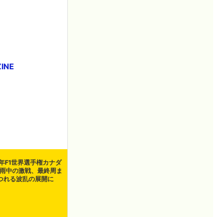
INE
1年F1世界選手権カナダ
は雨中の激戦、最終周ま
つれる波乱の展開に