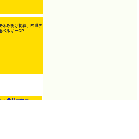
の夏休み明け初戦、F1世界
権ベルギーGP
ト・ラリーカー
 Gran…
.