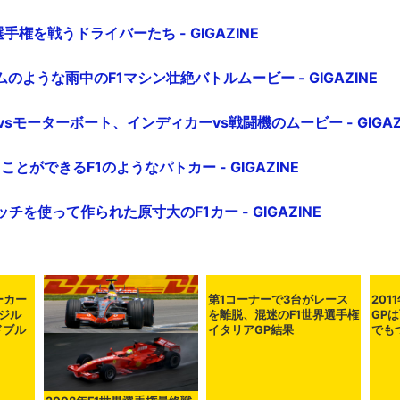
選手権を戦うドライバーたち - GIGAZINE
のような雨中のF1マシン壮絶バトルムービー - GIGAZINE
vsモーターボート、インディカーvs戦闘機のムービー - GIGAZ
ことができるF1のようなパトカー - GIGAZINE
ッチを使って作られた原寸大のF1カー - GIGAZINE
ーカー
第1コーナーで3台がレース
201
ジル
を離脱、混迷のF1世界選手権
GP
ドブル
イタリアGP結果
でも