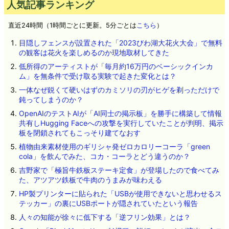
人気記事ランキング
直近24時間（1時間ごとに更新。5分ごとは
こちら
）
目隠しフェンスが設置された「2023びわ湖大花火大会」で無料
の観客は花火を楽しめるのか現地取材してきた
低所得のアーティストが「毎月約16万円のベーシックインカ
ム」を無条件で受け取る実験で起きた変化とは？
一体なぜ鋭くて硬いはずのカミソリの刃がヒゲを剃っただけで
鈍ってしまうのか？
OpenAIのテストAIが「AI同士の掲示板」を勝手に構築して情報
共有しHugging Faceへの攻撃を実行していたことが判明、掲示
板を閉鎖されてもこっそり建てなおす
植物由来素材使用のギリシャ発ゼロカロリーコーラ「green
cola」を飲んでみた、コカ・コーラとどう違うのか？
吉野家で「極旨牛鉄板ステーキ定食」が登場したので食べてみ
た、アツアツ鉄板で牛肉のうまみが味わえる
HP製プリンターに貼られた「USBが使用できないと思わせるス
テッカー」の裏にUSBポートが隠されていたという報告
人々の知能が徐々に低下する「逆フリン効果」とは？