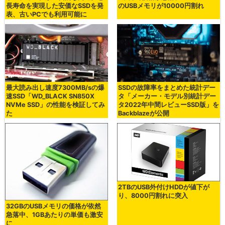
長寿命を実現した安価なSSDを発
のUSBメモリが10000円割れ
表、古いPCでも利用可能に
最大読み出し速度7300MB/sの爆
SSDの故障率をまとめた統計デー
速SSD「WD_BLACK SN850X
タ「メーカー・モデル別統計デー
NVMe SSD」の性能を検証してみ
タ2022年中間レビューSSD版」を
た
Backblazeが公開
2TBのUSB外付けHDDが値下が
り、8000円割れに突入
32GBのUSBメモリの価格が依然
急落中、1GBあたりの単価も激安
に