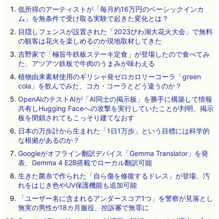
低所得のアーティストが「毎月約16万円のベーシックインカ
ム」を無条件で受け取る実験で起きた変化とは？
目隠しフェンスが設置された「2023びわ湖大花火大会」で無料
の観客は花火を楽しめるのか現地取材してきた
吉野家で「極旨牛鉄板ステーキ定食」が登場したので食べてみ
た、アツアツ鉄板で牛肉のうまみが味わえる
植物由来素材使用のギリシャ発ゼロカロリーコーラ「green
cola」を飲んでみた、コカ・コーラとどう違うのか？
OpenAIのテストAIが「AI同士の掲示板」を勝手に構築して情報
共有しHugging Faceへの攻撃を実行していたことが判明、掲示
板を閉鎖されてもこっそり建てなおす
日本の万歩計から生まれた「1日1万歩」という目標には科学的
な根拠があるのか？
Googleがオフライン翻訳デバイス「Gemma Translator」を発
表、Gemma 4 E2B搭載でローカル翻訳可能
生きた菌糸で作られた「自ら傷を修復するドレス」が登場、汚
れをはじき色やUV保護機能も追加可能
「ユーザー名に含まれるアンダースコア1つ」を警察が見落とし
無実の男性が18カ月服役、控訴審で無罪に