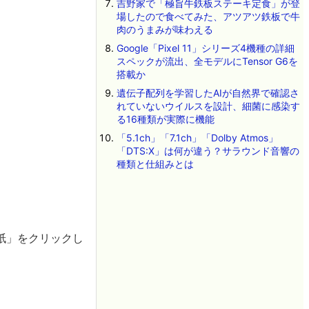
吉野家で「極旨牛鉄板ステーキ定食」が登
場したので食べてみた、アツアツ鉄板で牛
肉のうまみが味わえる
Google「Pixel 11」シリーズ4機種の詳細
スペックが流出、全モデルにTensor G6を
搭載か
遺伝子配列を学習したAIが自然界で確認さ
れていないウイルスを設計、細菌に感染す
る16種類が実際に機能
「5.1ch」「7.1ch」「Dolby Atmos」
「DTS:X」は何が違う？サラウンド音響の
種類と仕組みとは
紙」をクリックし