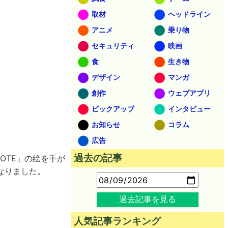
取材
ヘッドライン
アニメ
乗り物
セキュリティ
映画
食
生き物
デザイン
マンガ
創作
ウェブアプリ
ピックアップ
インタビュー
お知らせ
コラム
広告
過去の記事
OTE」の絵を手が
なりました。
過去記事を見る
人気記事ランキング