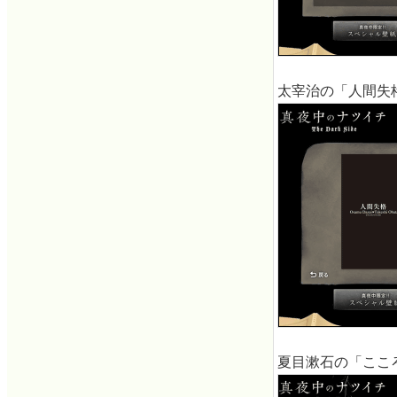
太宰治の「人間失格
夏目漱石の「ここ