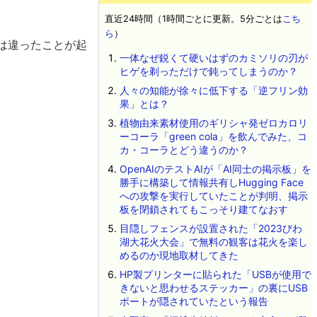
直近24時間（1時間ごとに更新。5分ごとは
こち
ら
）
とは違ったことが起
一体なぜ鋭くて硬いはずのカミソリの刃が
ヒゲを剃っただけで鈍ってしまうのか？
人々の知能が徐々に低下する「逆フリン効
果」とは？
植物由来素材使用のギリシャ発ゼロカロリ
ーコーラ「green cola」を飲んでみた、コ
カ・コーラとどう違うのか？
OpenAIのテストAIが「AI同士の掲示板」を
勝手に構築して情報共有しHugging Face
への攻撃を実行していたことが判明、掲示
板を閉鎖されてもこっそり建てなおす
目隠しフェンスが設置された「2023びわ
湖大花火大会」で無料の観客は花火を楽し
めるのか現地取材してきた
HP製プリンターに貼られた「USBが使用で
きないと思わせるステッカー」の裏にUSB
ポートが隠されていたという報告