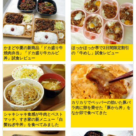
かまどや夏の新商品「ドカ盛り牛
ほっかほっか亭で2日間限定割引
焼肉弁当」「ドカ盛り牛カルビ
の「牛めし」試食レビュー
丼」試食レビュー
カリカリでペッパーの効いた豚バ
ラ肉に卵を乗せた「豚から丼」を
なか卯で食べてきた
シャキシャキ食感が牛肉とベスト
マッチ、すき家の新メニュー「白
髪ねぎ牛丼」を食べてみました