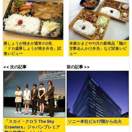
豚しょうが焼きが通常の2倍、
本家かまどや11月の新商品「鶏の
「ドカ盛豚しょうが焼き弁当」試
甘酢あんかけ弁当」など試食レビ
食レビュー
ュー
<< 次の記事
前の記事 >>
「スカイ・クロラ The Sky
ソニー本社ビル17階から出火
Crawlers」ジャパンプレミア