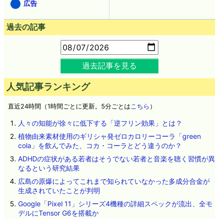
広告
過去の記事
過去記事を見る
人気記事ランキング
直近24時間（1時間ごとに更新。5分ごとは
こちら
）
人々の知能が徐々に低下する「逆フリン効果」とは？
植物由来素材使用のギリシャ発ゼロカロリーコーラ「green
cola」を飲んでみた、コカ・コーラとどう違うのか？
ADHDの症状がある若者はそうでない若者と音楽を聴く習慣が異
なるという研究結果
広島の原爆によってこれまで知られていなかった多成分合金が
生成されていたことが判明
Google「Pixel 11」シリーズ4機種の詳細スペックが流出、全モ
デルにTensor G6を搭載か