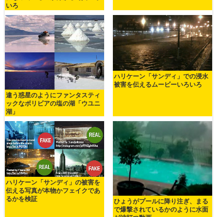
いろ
ハリケーン「サンディ」での浸水
被害を伝えるムービーいろいろ
違う惑星のようにファンタスティ
ックなボリビアの塩の湖「ウユニ
湖」
ハリケーン「サンディ」の被害を
伝える写真が本物かフェイクであ
るかを検証
ひょうがプールに降り注ぎ、まる
で爆撃されているかのように水面