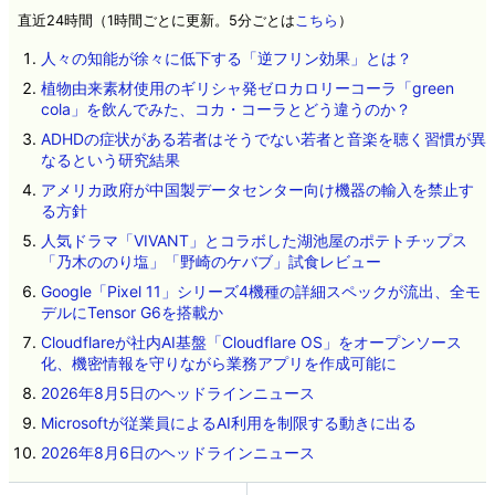
直近24時間（1時間ごとに更新。5分ごとは
こちら
）
人々の知能が徐々に低下する「逆フリン効果」とは？
植物由来素材使用のギリシャ発ゼロカロリーコーラ「green
cola」を飲んでみた、コカ・コーラとどう違うのか？
ADHDの症状がある若者はそうでない若者と音楽を聴く習慣が異
なるという研究結果
アメリカ政府が中国製データセンター向け機器の輸入を禁止す
る方針
人気ドラマ「VIVANT」とコラボした湖池屋のポテトチップス
「乃木ののり塩」「野崎のケバブ」試食レビュー
Google「Pixel 11」シリーズ4機種の詳細スペックが流出、全モ
デルにTensor G6を搭載か
Cloudflareが社内AI基盤「Cloudflare OS」をオープンソース
化、機密情報を守りながら業務アプリを作成可能に
2026年8月5日のヘッドラインニュース
Microsoftが従業員によるAI利用を制限する動きに出る
2026年8月6日のヘッドラインニュース