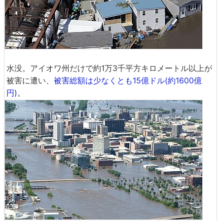
水没。アイオワ州だけで約1万3千平方キロメートル以上が
被害に遭い、
被害総額は少なくとも15億ドル(約1600億
円)
。