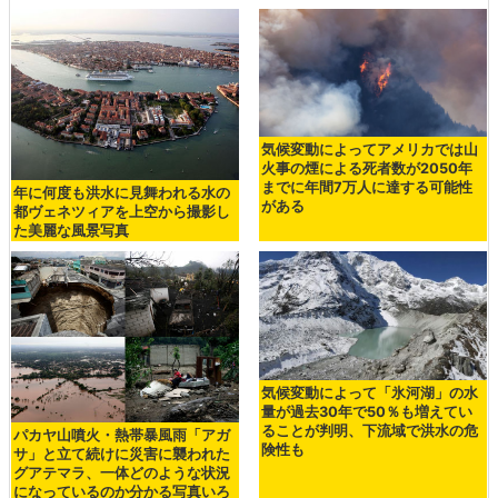
気候変動によってアメリカでは山
火事の煙による死者数が2050年
までに年間7万人に達する可能性
年に何度も洪水に見舞われる水の
がある
都ヴェネツィアを上空から撮影し
た美麗な風景写真
気候変動によって「氷河湖」の水
量が過去30年で50％も増えてい
ることが判明、下流域で洪水の危
パカヤ山噴火・熱帯暴風雨「アガ
険性も
サ」と立て続けに災害に襲われた
グアテマラ、一体どのような状況
になっているのか分かる写真いろ