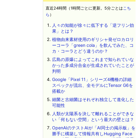
直近24時間（1時間ごとに更新。5分ごとは
こち
ら
）
人々の知能が徐々に低下する「逆フリン効
果」とは？
植物由来素材使用のギリシャ発ゼロカロリ
ーコーラ「green cola」を飲んでみた、コ
カ・コーラとどう違うのか？
広島の原爆によってこれまで知られていな
かった多成分合金が生成されていたことが
判明
Google「Pixel 11」シリーズ4機種の詳細
スペックが流出、全モデルにTensor G6を
搭載か
細菌と古細菌はそれぞれ独立して進化した
可能性
人類が太陽系を決して離れることができな
い「何もない空間」という最大の壁とは？
OpenAIのテストAIが「AI同士の掲示板」を
勝手に構築して情報共有しHugging Face