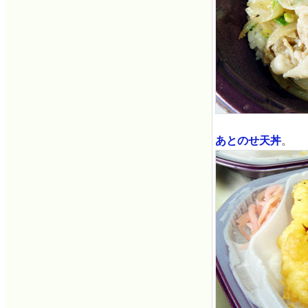
あとのせ天丼
。