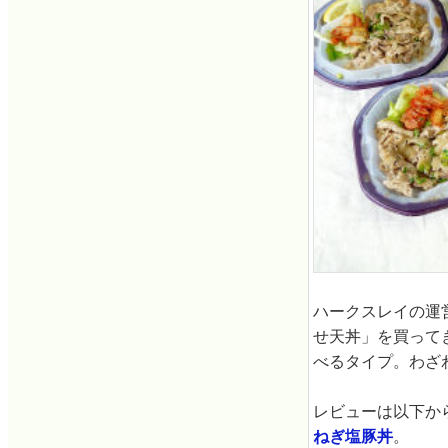
ハークスレイの運
せ天丼」を買って
べるタイプ。わざ
レビューは以下か
ねぎ塩豚丼
。