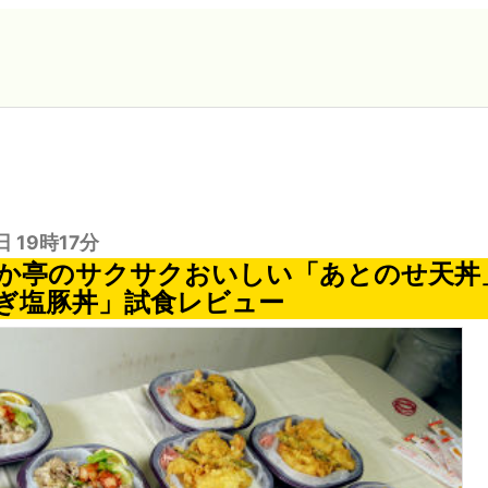
日 19時17分
か亭のサクサクおいしい「あとのせ天丼
ぎ塩豚丼」試食レビュー