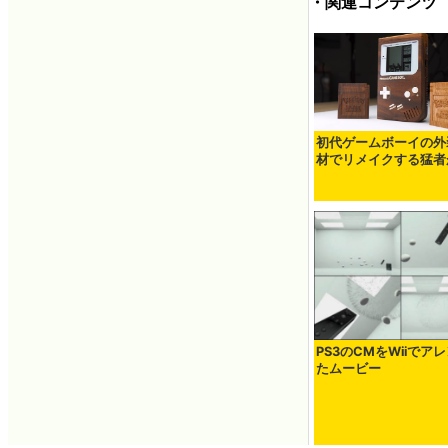
・関連コンテンツ
初代ゲームボーイの外
材でリメイクする猛者
PS3のCMをWiiでア
たムービー