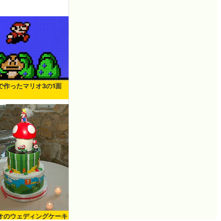
で作ったマリオ3の1面
オのウェディングケーキ