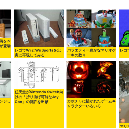
装を木
が登場
レゴでWiiとWii Sportsを忠
バラエティー豊かなマリオケ
レゴ
実に再現してみる
ーキの数々
任天堂がNintendo Switch向
けの「折り曲げ可能なJoy-
レンジし
カボチャに描かれたゲームキ
Con」の特許を出願
ャラクターいろいろ
マリ