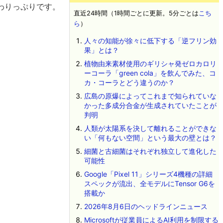
わりっぷりです。
直近24時間（1時間ごとに更新。5分ごとは
こち
ら
）
人々の知能が徐々に低下する「逆フリン効
果」とは？
植物由来素材使用のギリシャ発ゼロカロリ
ーコーラ「green cola」を飲んでみた、コ
カ・コーラとどう違うのか？
広島の原爆によってこれまで知られていな
かった多成分合金が生成されていたことが
判明
人類が太陽系を決して離れることができな
い「何もない空間」という最大の壁とは？
細菌と古細菌はそれぞれ独立して進化した
可能性
Google「Pixel 11」シリーズ4機種の詳細
スペックが流出、全モデルにTensor G6を
搭載か
2026年8月6日のヘッドラインニュース
Microsoftが従業員によるAI利用を制限する