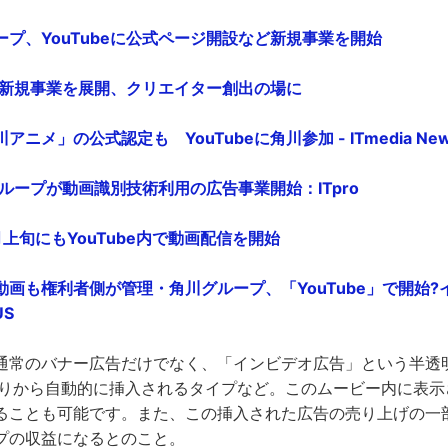
プ、YouTubeに公式ページ開設など新規事業を開始
eで新規事業を展開、クリエイター創出の場に
ニメ」の公式認定も YouTubeに角川参加 - ITmedia Ne
川グループが動画識別技術利用の広告事業開始：ITpro
上旬にもYouTube内で動画配信を開始
画も権利者側が管理・角川グループ、「YouTube」で開始?
US
通常のバナー広告だけでなく、「インビデオ広告」という半透
たりから自動的に挿入されるタイプなど。このムービー内に表示
ることも可能です。また、この挿入された広告の売り上げの一
プの収益になるとのこと。