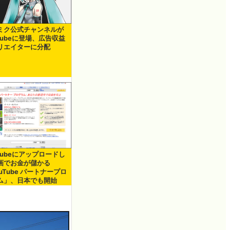
ミク公式チャンネルが
Tubeに登場、広告収益
リエイターに分配
Tubeにアップロードし
画でお金が儲かる
uTube パートナープロ
ム」、日本でも開始