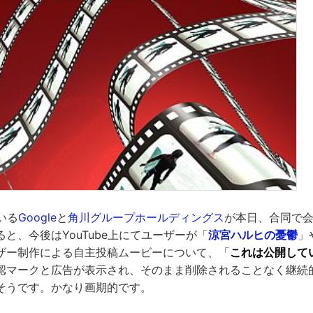
いる
Google
と
角川グループホールディングス
が本日、合同で
と、今後はYouTube上にてユーザーが「
涼宮ハルヒの憂鬱
」
ザー制作による自主投稿ムービーについて、「
これは公開して
マークと広告が表示され、そのまま削除されることなく継続的に
そうです。かなり画期的です。