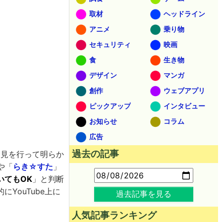
取材
ヘッドライン
アニメ
乗り物
セキュリティ
映画
食
生き物
デザイン
マンガ
創作
ウェブアプリ
ピックアップ
インタビュー
お知らせ
コラム
広告
過去の記事
会見を行って明らか
や「
らき☆すた
」
いてもOK
」と判断
YouTube上に
過去記事を見る
人気記事ランキング