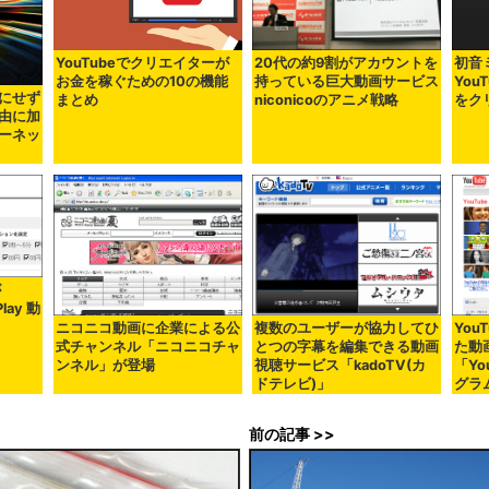
YouTubeでクリエイターが
20代の約9割がアカウントを
初音
お金を稼ぐための10の機能
持っている巨大動画サービス
You
にせず
まとめ
niconicoのアニメ戦略
をク
由に加
ーネッ
が
Play 動
ニコニコ動画に企業による公
複数のユーザーが協力してひ
You
式チャンネル「ニコニコチャ
とつの字幕を編集できる動画
た動
ンネル」が登場
視聴サービス「kadoTV(カ
「Yo
ドテレビ)」
グラ
前の記事 >>