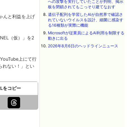
への攻撃を実行していたことが判明、掲示
板を閉鎖されてもこっそり建てなおす
遺伝子配列を学習したAIが自然界で確認さ
ゃんと利益を上げ
れていないウイルスを設計、細菌に感染す
る16種類が実際に機能
Microsoftが従業員によるAI利用を制限する
NNEL（仮）」を2
動きに出る
2026年8月6日のヘッドラインニュース
uTube上にて行
られない！」とい
RLをコピー