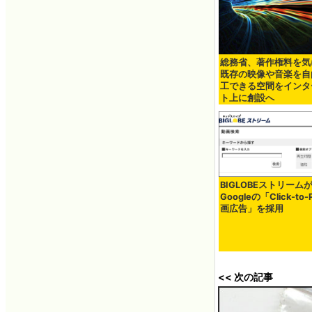
総務省、著作権料を気
既存の映像や音楽を自
工できる空間をインタ
ト上に創設へ
BIGLOBEストリーム
Googleの「Click-to-
画広告」を採用
<< 次の記事