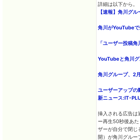
詳細は以下から。
【速報】角川グルー
角川がYouTub
「ユーザー投稿角川ア
YouTubeと角
角川グループ、2月
ユーザーアップの動
新ニュース:IT-PL
挿入される広告は
ー再生50秒後あ
ザーが自分で閉じ
開）が角川グルー