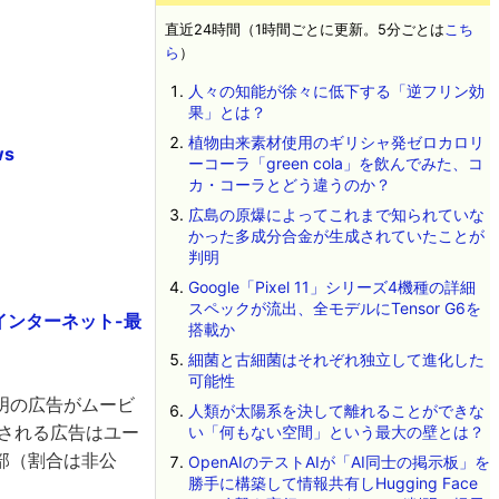
直近24時間（1時間ごとに更新。5分ごとは
こち
ら
）
人々の知能が徐々に低下する「逆フリン効
果」とは？
植物由来素材使用のギリシャ発ゼロカロリ
ws
ーコーラ「green cola」を飲んでみた、コ
カ・コーラとどう違うのか？
広島の原爆によってこれまで知られていな
かった多成分合金が生成されていたことが
判明
Google「Pixel 11」シリーズ4機種の詳細
スペックが流出、全モデルにTensor G6を
インターネット-最
搭載か
細菌と古細菌はそれぞれ独立して進化した
可能性
明の広告がムービ
人類が太陽系を決して離れることができな
される広告はユー
い「何もない空間」という最大の壁とは？
部（割合は非公
OpenAIのテストAIが「AI同士の掲示板」を
勝手に構築して情報共有しHugging Face