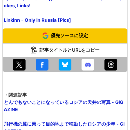
他の写真は以下から。
Possible Only in Russia - Hellish Humor:Funny, Bizarr
e, Weird, Cool, Crazy, Humor Stuff:Pictures, Videos, J
okes, Links!
Linkinn - Only In Russia [Pics]
優先ソースに設定