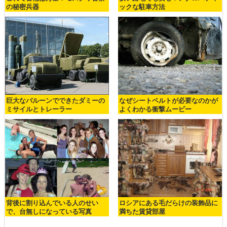
ボロボロになった古い通勤バスを
「デイ・アフター・トゥモロー」
再利用する方法
の一場面のような巨大船いろいろ
これで警備は万全？モスクワ警察
狭い路地でも安心？アクロバティ
の秘密兵器
ックな駐車方法