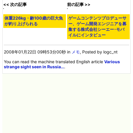
巨大なバルーンでできたダミーの
なぜシートベルトが必要なのかが
ミサイルとトレーラー
よくわかる衝撃ムービー
背後に割り込んでいる人のせい
ロシアにある毛だらけの装飾品に
で、台無しになっている写真
満ちた賃貸部屋
<< 次の記事
前の記事 >>
体重226kg・齢100歳の巨大魚
が釣り上げられる