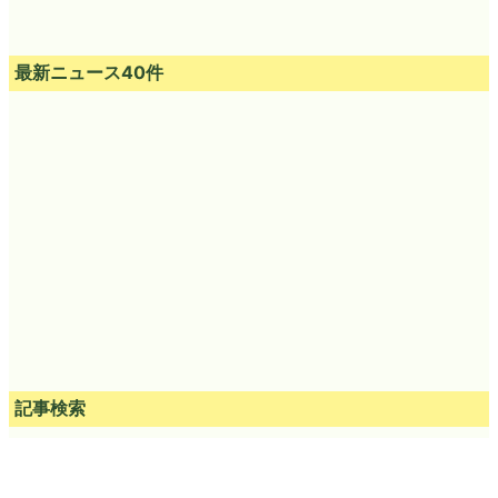
ゲームコンテンツプロデューサ
ー、ゲーム開発エンジニアを募
集する株式会社シーエー･モバ
イルにインタビュー
2008年01月22日 09時53分00秒
in
メモ
, Posted by logc_nt
You can read the machine translated English article
Various
strange sight seen in Russia…
.