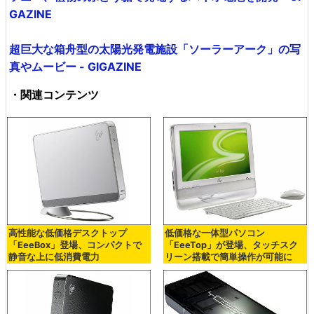
GAZINE
超巨大な箱舟型の太陽光発電施設「ソーラーアーク」の写
真やムービー - GIGAZINE
・関連コンテンツ
高性能な低価格デスクトップ
低価格な一体型パソコン
「EeeBox」登場、コンパクトで
「EeeTop」が登場、タッチスク
静音な上に低消費電力
リーン搭載で簡単操作が可能に