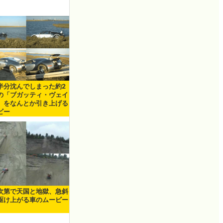
半分沈んでしまった約2
の「ブガッティ・ヴェイ
」をなんとか引き上げる
ビー
次第で天国と地獄、急斜
駆け上がる車のムービー