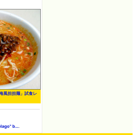
上海風担担麺」試食レ
elago" b…
.