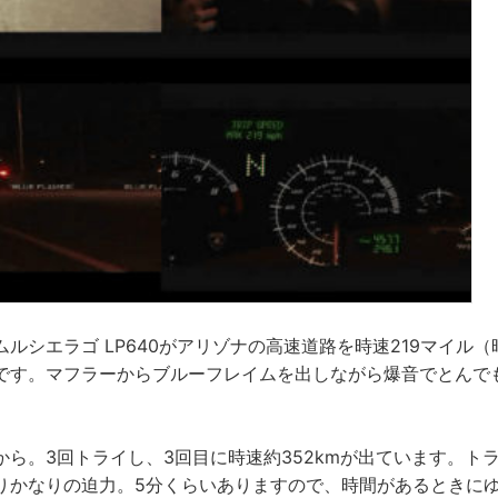
ルシエラゴ LP640がアリゾナの高速道路を時速219マイル（時
です。マフラーからブルーフレイムを出しながら爆音でとんで
から。3回トライし、3回目に時速約352kmが出ています。ト
りかなりの迫力。5分くらいありますので、時間があるときに