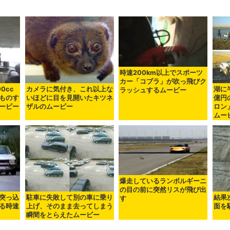
時速200km以上でスポーツ
カー「コブラ」が吹っ飛びク
0cc
カメラに気付き、これ以上な
湖に
ラッシュするムービー
ものす
いほどに目を見開いたキツネ
億円
ービー
ザルのムービー
ロン
ムー
爆走しているランボルギーニ
の目の前に突然リスが飛び出
突っ込
駐車に失敗して別の車に乗り
結果
す
る時速
上げ、そのまま去ってしまう
面を
瞬間をとらえたムービー