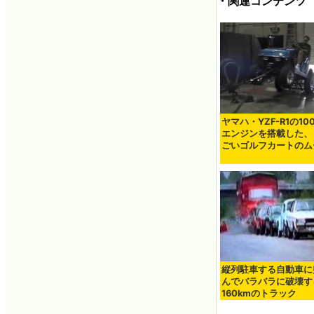
・関連コンテンツ
ヤマハ・YZF-R1の100
エンジンを搭載した、
ごいゴルフカートのム
縦列駐車する自動車に
んでバラバラに破壊す
160kmのトラック