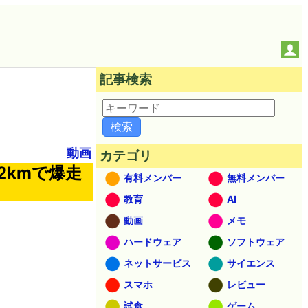
記事検索
動画
カテゴリ
2kmで爆走
有料メンバー
無料メンバー
教育
AI
動画
メモ
ハードウェア
ソフトウェア
ネットサービス
サイエンス
スマホ
レビュー
試食
ゲーム