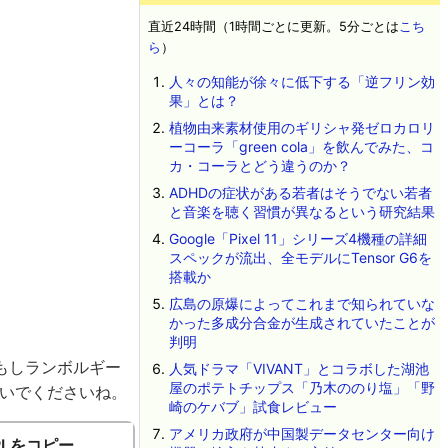
直近24時間（1時間ごとに更新。5分ごとは
こち
ら
）
人々の知能が徐々に低下する「逆フリン効
果」とは？
植物由来素材使用のギリシャ発ゼロカロリ
ーコーラ「green cola」を飲んでみた、コ
カ・コーラとどう違うのか？
ADHDの症状がある若者はそうでない若者
と音楽を聴く習慣が異なるという研究結果
Google「Pixel 11」シリーズ4機種の詳細
スペックが流出、全モデルにTensor G6を
搭載か
広島の原爆によってこれまで知られていな
かった多成分合金が生成されていたことが
判明
もしランボルギー
人気ドラマ「VIVANT」とコラボした湖池
屋のポテトチップス「乃木ののり塩」「野
ないでくださいね。
崎のケバブ」試食レビュー
アメリカ政府が中国製データセンター向け
RLをコピー