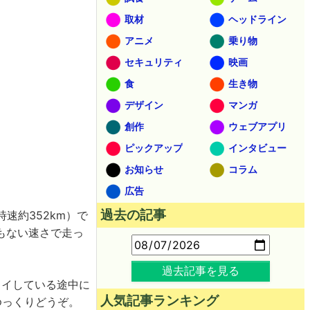
取材
ヘッドライン
アニメ
乗り物
セキュリティ
映画
食
生き物
デザイン
マンガ
創作
ウェブアプリ
ピックアップ
インタビュー
お知らせ
コラム
広告
過去の記事
速約352km）で
もない速さで走っ
過去記事を見る
ライしている途中に
人気記事ランキング
ゆっくりどうぞ。