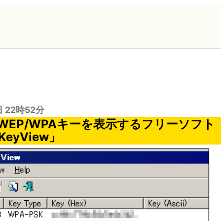
日 22時52分
のWEP/WPAキーを表示するフリーソフト
sKeyView」