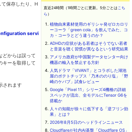
して保存したり、H
直近24時間（1時間ごとに更新。5分ごとは
こち
。
ら
）
植物由来素材使用のギリシャ発ゼロカロリ
ーコーラ「green cola」を飲んでみた、コ
figuration servi
カ・コーラとどう違うのか？
ADHDの症状がある若者はそうでない若者
と音楽を聴く習慣が異なるという研究結果
などからは誤って
アメリカ政府が中国製データセンター向け
のキーを取得して
機器の輸入を禁止する方針
人気ドラマ「VIVANT」とコラボした湖池
屋のポテトチップス「乃木ののり塩」「野
崎のケバブ」試食レビュー
示されます
Google「Pixel 11」シリーズ4機種の詳細
スペックが流出、全モデルにTensor G6を
搭載か
人々の知能が徐々に低下する「逆フリン効
果」とは？
2026年8月5日のヘッドラインニュース
Cloudflareが社内AI基盤「Cloudflare OS」