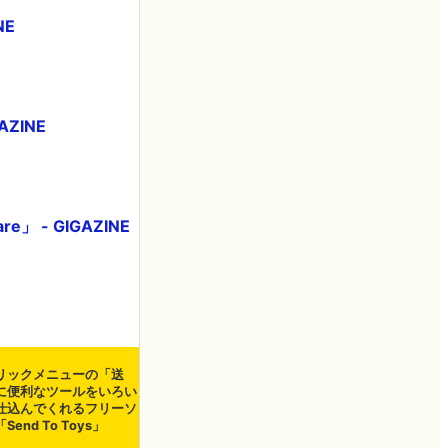
NE
ZINE
 - GIGAZINE
E
リックメニューの「送
に便利なツールをいろい
仕込んでくれるフリーソ
Send To Toys」