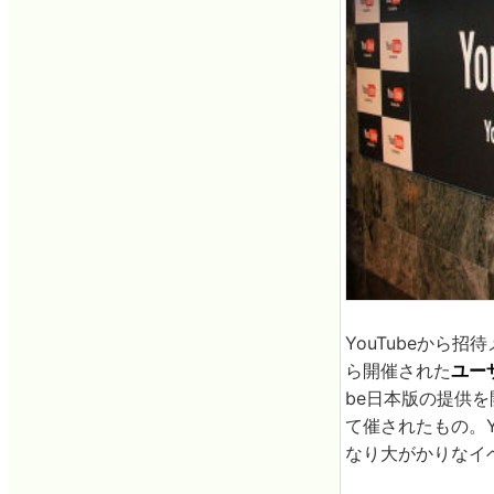
YouTubeから
ら開催された
ユーザ
be日本版の提供
て催されたもの。Y
なり大がかりなイ