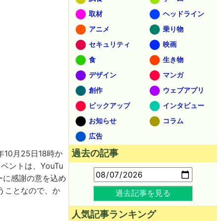
取材
ヘッドライン
アニメ
乗り物
セキュリティ
映画
食
生き物
デザイン
マンガ
創作
ウェブアプリ
ピックアップ
インタビュー
お知らせ
コラム
広告
過去の記事
年10月25日18時か
ントは、YouTu
ーに感謝の意を込め
いうことなので、か
過去記事を見る
人気記事ランキング