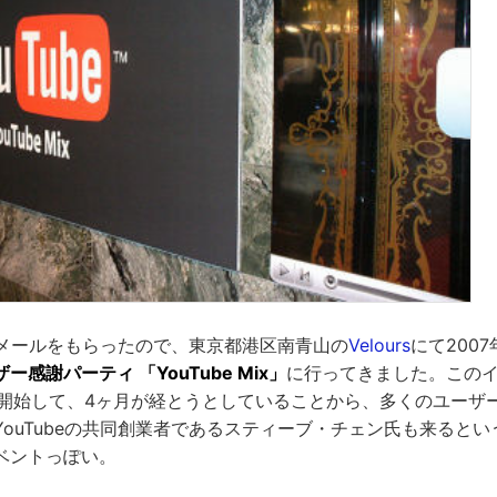
招待メールをもらったので、東京都港区南青山の
Velours
にて2007
ー感謝パーティ 「YouTube Mix」
に行ってきました。このイベ
を開始して、4ヶ月が経とうとしていることから、多くのユーザ
ouTubeの共同創業者であるスティーブ・チェン氏も来ると
ベントっぽい。