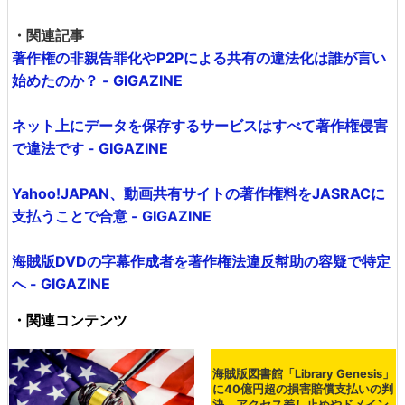
・関連記事
著作権の非親告罪化やP2Pによる共有の違法化は誰が言い
始めたのか？ - GIGAZINE
ネット上にデータを保存するサービスはすべて著作権侵害
で違法です - GIGAZINE
Yahoo!JAPAN、動画共有サイトの著作権料をJASRACに
支払うことで合意 - GIGAZINE
海賊版DVDの字幕作成者を著作権法違反幇助の容疑で特定
へ - GIGAZINE
・関連コンテンツ
海賊版図書館「Library Genesis」
に40億円超の損害賠償支払いの判
決、アクセス差し止めやドメイン