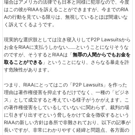
場合はアメリカの法律でも日本と同様に犯罪なので、今度
はこの彼がRIAAを訴えることができますが、今までのRIA
Aの行動を見ている限りは、無視しているとほぼ間違いな
く訴えてくるようです。
現実的な選択肢としては泣き寝入りしてP2P Lawsuitsから
お金をRIAAに支払うしかない……ということになりそうな
のですが、そうするとRIAAは「
無罪の人間からでもお金を
取ることができる
」ということになり、さらなる暴走を許
す危険性があります。
つまり、RIAAにとってはこの「P2P Lawsuits」を作った
理由は著作権侵害を抑止するだけでなく、一種の「ビジネ
ス」として成立すると考えている様子がうかがえます。こ
の著作権侵害をしているしていないに関わらず、裁判の場
に引きずり出すぞという脅しをかけて金を徴収するという
RIAAの新しい方針は各所で非難されており、以下の記事が
長いですが、非常にわかりやすく経緯と問題点、各方面の