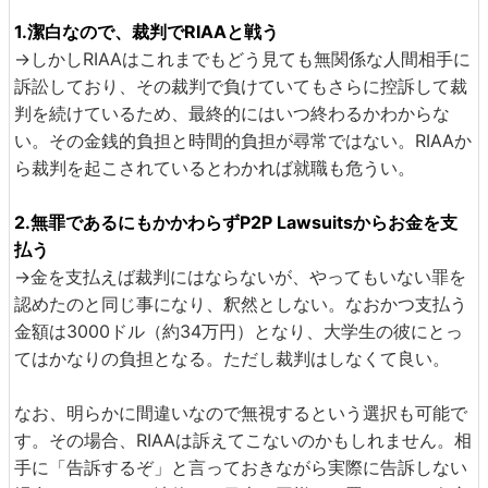
1.潔白なので、裁判でRIAAと戦う
→しかしRIAAはこれまでもどう見ても無関係な人間相手に
訴訟しており、その裁判で負けていてもさらに控訴して裁
判を続けているため、最終的にはいつ終わるかわからな
い。その金銭的負担と時間的負担が尋常ではない。RIAAか
ら裁判を起こされているとわかれば就職も危うい。
2.無罪であるにもかかわらずP2P Lawsuitsからお金を支
払う
→金を支払えば裁判にはならないが、やってもいない罪を
認めたのと同じ事になり、釈然としない。なおかつ支払う
金額は3000ドル（約34万円）となり、大学生の彼にとっ
てはかなりの負担となる。ただし裁判はしなくて良い。
なお、明らかに間違いなので無視するという選択も可能で
す。その場合、RIAAは訴えてこないのかもしれません。相
手に「告訴するぞ」と言っておきながら実際に告訴しない