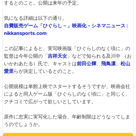
するとのこと。公開は来年の予定。
気になる詳細は以下の通り。
自費販売ゲーム「ひぐらし－」映画化 - シネマニュース :
nikkansports.com
この記事によると、実写映画版「ひぐらしのなく頃に」の
監督は今年公開の「
吉祥天女
」などで知られる及川中 （お
いかわあたる）氏で、キャストは
前田公輝
、
飛鳥凛
、
松山
愛里
らが決定しているとのこと。
公開規模は単館上映でスタートするそうですが、映画会社
によると同人ゲーム版「ひぐらしのなく頃に」と同じく、
クチコミで広がって欲しいとしています。
原作に忠実に実写化した場合、年齢制限はどうなってしま
うのでしょうか。