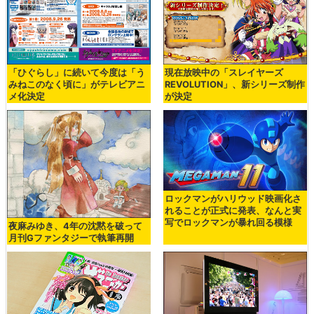
「ひぐらし」に続いて今度は「う
現在放映中の「スレイヤーズ
みねこのなく頃に」がテレビアニ
REVOLUTION」、新シリーズ制作
メ化決定
が決定
ロックマンがハリウッド映画化さ
れることが正式に発表、なんと実
写でロックマンが暴れ回る模様
夜麻みゆき、4年の沈黙を破って
月刊Gファンタジーで執筆再開