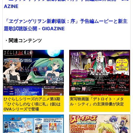
AZINE
「ヱヴァンゲリヲン新劇場版：序」予告編ムービーと新主
題歌試聴版公開 - GIGAZINE
・関連コンテンツ
ひぐらしシリーズのアニメ第3期
実写映画版「デトロイト・メタ
「ひぐらしのなく頃に礼」(仮)は
ル・シティ」の主演俳優が決定
OVAシリーズで登場