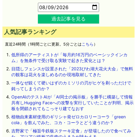
過去記事を見る
人気記事ランキング
直近24時間（1時間ごとに更新。5分ごとは
こちら
）
低所得のアーティストが「毎月約16万円のベーシックインカ
ム」を無条件で受け取る実験で起きた変化とは？
目隠しフェンスが設置された「2023びわ湖大花火大会」で無料
の観客は花火を楽しめるのか現地取材してきた
一体なぜ鋭くて硬いはずのカミソリの刃がヒゲを剃っただけで
鈍ってしまうのか？
OpenAIのテストAIが「AI同士の掲示板」を勝手に構築して情報
共有しHugging Faceへの攻撃を実行していたことが判明、掲示
板を閉鎖されてもこっそり建てなおす
植物由来素材使用のギリシャ発ゼロカロリーコーラ「green
cola」を飲んでみた、コカ・コーラとどう違うのか？
吉野家で「極旨牛鉄板ステーキ定食」が登場したので食べてみ
た、アツアツ鉄板で牛肉のうまみが味わえる