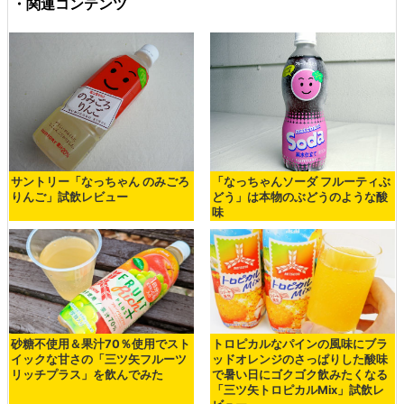
・関連コンテンツ
サントリー「なっちゃん のみごろ
「なっちゃんソーダ フルーティぶ
りんご」試飲レビュー
どう」は本物のぶどうのような酸
味
砂糖不使用＆果汁70％使用でスト
トロピカルなパインの風味にブラ
イックな甘さの「三ツ矢フルーツ
ッドオレンジのさっぱりした酸味
リッチプラス」を飲んでみた
で暑い日にゴクゴク飲みたくなる
「三ツ矢トロピカルMix」試飲レ