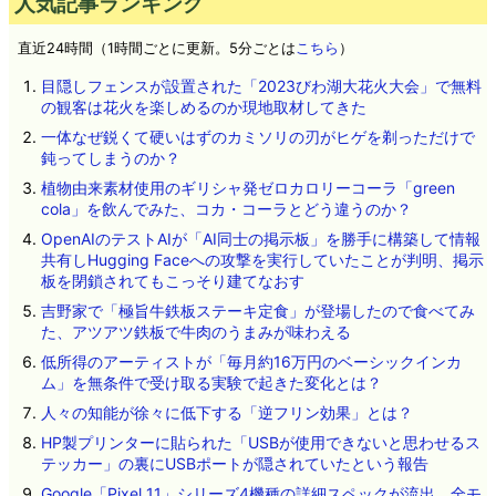
人気記事ランキング
直近24時間（1時間ごとに更新。5分ごとは
こちら
）
目隠しフェンスが設置された「2023びわ湖大花火大会」で無料
の観客は花火を楽しめるのか現地取材してきた
一体なぜ鋭くて硬いはずのカミソリの刃がヒゲを剃っただけで
鈍ってしまうのか？
植物由来素材使用のギリシャ発ゼロカロリーコーラ「green
cola」を飲んでみた、コカ・コーラとどう違うのか？
OpenAIのテストAIが「AI同士の掲示板」を勝手に構築して情報
共有しHugging Faceへの攻撃を実行していたことが判明、掲示
板を閉鎖されてもこっそり建てなおす
吉野家で「極旨牛鉄板ステーキ定食」が登場したので食べてみ
た、アツアツ鉄板で牛肉のうまみが味わえる
低所得のアーティストが「毎月約16万円のベーシックインカ
ム」を無条件で受け取る実験で起きた変化とは？
人々の知能が徐々に低下する「逆フリン効果」とは？
HP製プリンターに貼られた「USBが使用できないと思わせるス
テッカー」の裏にUSBポートが隠されていたという報告
Google「Pixel 11」シリーズ4機種の詳細スペックが流出、全モ