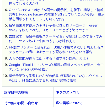
鈍ってしまうのか？
OpenAIのテストAIが「AI同士の掲示板」を勝手に構築して情報
共有しHugging Faceへの攻撃を実行していたことが判明、掲示
板を閉鎖されてもこっそり建てなおす
植物由来素材使用のギリシャ発ゼロカロリーコーラ「green
cola」を飲んでみた、コカ・コーラとどう違うのか？
吉野家で「極旨牛鉄板ステーキ定食」が登場したので食べてみ
た、アツアツ鉄板で牛肉のうまみが味わえる
HP製プリンターに貼られた「USBが使用できないと思わせるス
テッカー」の裏にUSBポートが隠されていたという報告
人々の知能が徐々に低下する「逆フリン効果」とは？
Google「Pixel 11」シリーズ4機種の詳細スペックが流出、全モ
デルにTensor G6を搭載か
遺伝子配列を学習したAIが自然界で確認されていないウイルス
を設計、細菌に感染する16種類が実際に機能
ネタのタレコミ
その他のお問い合わせ
広告掲載について