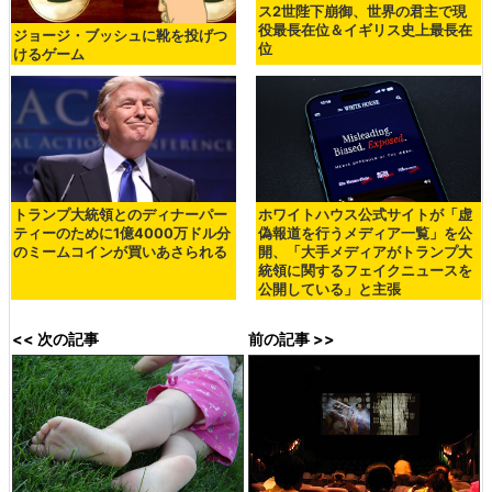
ス2世陛下崩御、世界の君主で現
役最長在位＆イギリス史上最長在
ジョージ・ブッシュに靴を投げつ
位
けるゲーム
トランプ大統領とのディナーパー
ホワイトハウス公式サイトが「虚
ティーのために1億4000万ドル分
偽報道を行うメディア一覧」を公
のミームコインが買いあさられる
開、「大手メディアがトランプ大
統領に関するフェイクニュースを
公開している」と主張
<< 次の記事
前の記事 >>