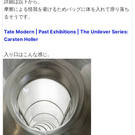
詳細は以下から。
摩擦による怪我を避けるためバッグに体を入れて滑り落ち
るそうです。
Tate Modern | Past Exhibitions | The Unilever Series:
Carsten Holler
入り口はこんな感じ。