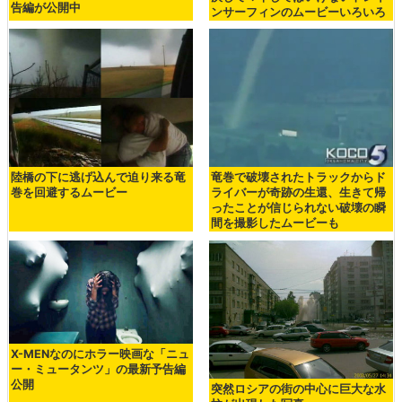
告編が公開中
ンサーフィンのムービーいろいろ
陸橋の下に逃げ込んで迫り来る竜
竜巻で破壊されたトラックからド
巻を回避するムービー
ライバーが奇跡の生還、生きて帰
ったことが信じられない破壊の瞬
間を撮影したムービーも
X-MENなのにホラー映画な「ニュ
ー・ミュータンツ」の最新予告編
公開
突然ロシアの街の中心に巨大な水