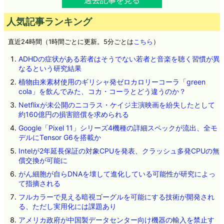
人気記事ランキング
直近24時間（1時間ごとに更新。5分ごとは
こちら
）
ADHDの症状がある若者はそうでない若者と音楽を聴く習慣が異
なるという研究結果
植物由来素材使用のギリシャ発ゼロカロリーコーラ「green
cola」を飲んでみた、コカ・コーラとどう違うのか？
Netflixが未公開のニコラス・ケイジ主演映画を紛失したとして
約160億円の損害賠償を求められる
Google「Pixel 11」シリーズ4機種の詳細スペックが流出、全モ
デルにTensor G6を搭載か
Intelが2年延長保証の対象CPUを発表、クラッシュ多発CPUの無
償交換が可能に
がん細胞が自らDNAを壊して進化している可能性が研究によっ
て指摘される
フルカラーで見える暗視ゴーグルを可能にする技術が開発され
る、ただし実用化には課題あり
アメリカ政府が中国製データセンター向け機器の輸入を禁止す