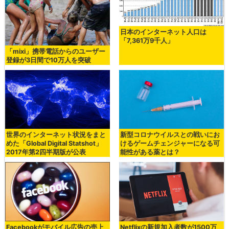
日本のインターネット人口は
「7,361万9千人」
「mixi」携帯電話からのユーザー
登録が3日間で10万人を突破
世界のインターネット状況をまと
新型コロナウイルスとの戦いにお
めた「Global Digital Statshot」
けるゲームチェンジャーになる可
2017年第2四半期版が公表
能性がある薬とは？
Facebookがモバイル広告の売上
Netflixの新規加入者数が1500万