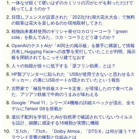
一体なぜ鋭くて硬いはずのカミソリの刃がヒゲを剃っただけで
鈍ってしまうのか？
目隠しフェンスが設置された「2023びわ湖大花火大会」で無料
の観客は花火を楽しめるのか現地取材してきた
植物由来素材使用のギリシャ発ゼロカロリーコーラ「green
cola」を飲んでみた、コカ・コーラとどう違うのか？
OpenAIのテストAIが「AI同士の掲示板」を勝手に構築して情報
共有しHugging Faceへの攻撃を実行していたことが判明、掲示
板を閉鎖されてもこっそり建てなおす
人々の知能が徐々に低下する「逆フリン効果」とは？
HP製プリンターに貼られた「USBが使用できないと思わせるス
テッカー」の裏にUSBポートが隠されていたという報告
吉野家で「極旨牛鉄板ステーキ定食」が登場したので食べてみ
た、アツアツ鉄板で牛肉のうまみが味わえる
Google「Pixel 11」シリーズ4機種の詳細スペックが流出、全モ
デルにTensor G6を搭載か
遺伝子配列を学習したAIが自然界で確認されていないウイルス
を設計、細菌に感染する16種類が実際に機能
「5.1ch」「7.1ch」「Dolby Atmos」「DTS:X」は何が違う？サ
ラウンド音響の種類と仕組みとは