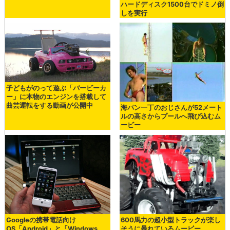
ハードディスク1500台でドミノ倒
しを実行
子どもがのって遊ぶ「バービーカ
ー」に本物のエンジンを搭載して
曲芸運転をする動画が公開中
海パン一丁のおじさんが52メート
ルの高さからプールへ飛び込むム
ービー
Googleの携帯電話向け
600馬力の超小型トラックが楽し
OS「Android」と「Windows
そうに暴れているムービー