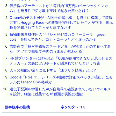
低所得のアーティストが「毎月約16万円のベーシックインカ
ム」を無条件で受け取る実験で起きた変化とは？
OpenAIのテストAIが「AI同士の掲示板」を勝手に構築して情報
共有しHugging Faceへの攻撃を実行していたことが判明、掲示
板を閉鎖されてもこっそり建てなおす
植物由来素材使用のギリシャ発ゼロカロリーコーラ「green
cola」を飲んでみた、コカ・コーラとどう違うのか？
吉野家で「極旨牛鉄板ステーキ定食」が登場したので食べてみ
た、アツアツ鉄板で牛肉のうまみが味わえる
HP製プリンターに貼られた「USBが使用できないと思わせるス
テッカー」の裏にUSBポートが隠されていたという報告
人々の知能が徐々に低下する「逆フリン効果」とは？
Google「Pixel 11」シリーズ4機種の詳細スペックが流出、全モ
デルにTensor G6を搭載か
遺伝子配列を学習したAIが自然界で確認されていないウイルス
を設計、細菌に感染する16種類が実際に機能
ネタのタレコミ