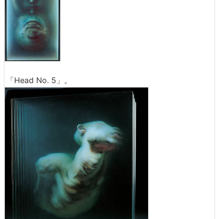
「Head No. 5」。