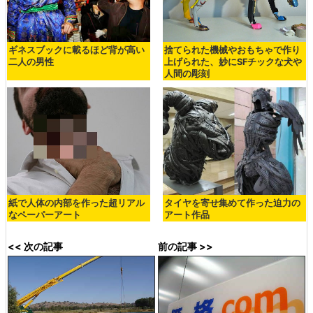
ギネスブックに載るほど背が高い
捨てられた機械やおもちゃで作り
二人の男性
上げられた、妙にSFチックな犬や
人間の彫刻
紙で人体の内部を作った超リアル
タイヤを寄せ集めて作った迫力の
なペーパーアート
アート作品
<< 次の記事
前の記事 >>