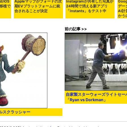
d/iOS
Appleマップがフォードの次
Instagramが共有した写真が
Goo
移植で
期EVプラットフォームに統
24時間で消える新アプリ
デー
合されることが決定
「Instants」をテスト中
AI
かう
前の記事 >>
自家製スターウォーズライトセー
「Ryan vs Dorkman」
ルスクラッシャー