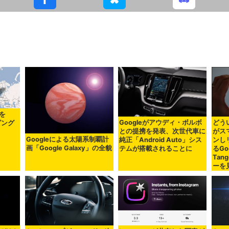
を
Googleがアウディ・ボルボ
どう
ピング
との提携を発表、次世代車に
がス
Googleによる太陽系制覇計
純正「Android Auto」シス
ンし
画「Google Galaxy」の全貌
テムが搭載されることに
るGo
Ta
ーを