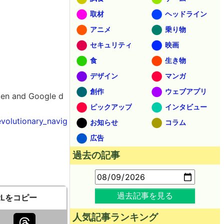
取材
ヘッドライン
アニメ
乗り物
セキュリティ
映画
食
生き物
デザイン
マンガ
創作
ウェブアプリ
nd Google d
ピックアップ
インタビュー
volutionary_navig
お知らせ
コラム
広告
過去の記事
。
過去記事を見る
RLをコピー
人気記事ランキング