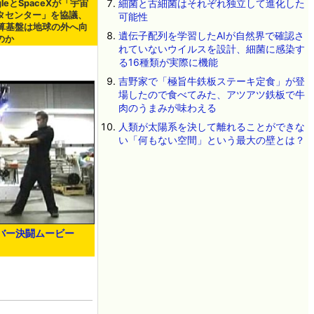
細菌と古細菌はそれぞれ独立して進化した
gleとSpaceXが「宇宙
タセンター」を協議、
可能性
計算基盤は地球の外へ向
遺伝子配列を学習したAIが自然界で確認さ
のか
れていないウイルスを設計、細菌に感染す
る16種類が実際に機能
吉野家で「極旨牛鉄板ステーキ定食」が登
場したので食べてみた、アツアツ鉄板で牛
肉のうまみが味わえる
人類が太陽系を決して離れることができな
い「何もない空間」という最大の壁とは？
バー決闘ムービー