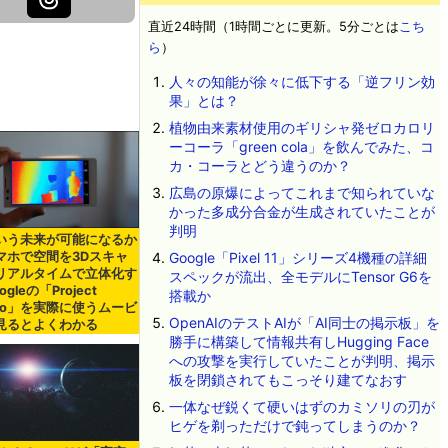
直近24時間（1時間ごとに更新。5分ごとは
こち
ら
）
人々の知能が徐々に低下する「逆フリン効
果」とは？
植物由来素材使用のギリシャ発ゼロカロリ
ーコーラ「green cola」を飲んでみた、コ
カ・コーラとどう違うのか？
広島の原爆によってこれまで知られていな
かった多成分合金が生成されていたことが
判明
いう未来が可能になるか
Google「Pixel 11」シリーズ4機種の詳細
マホで空間を3Dスキャ
リアルタイムで立体化す
スペックが流出、全モデルにTensor G6を
ogleの「Project
搭載か
ngo」を実際に使うムービ
OpenAIのテストAIが「AI同士の掲示板」を
見るとよくわかる
勝手に構築して情報共有しHugging Face
への攻撃を実行していたことが判明、掲示
板を閉鎖されてもこっそり建てなおす
一体なぜ鋭くて硬いはずのカミソリの刃が
ヒゲを剃っただけで鈍ってしまうのか？